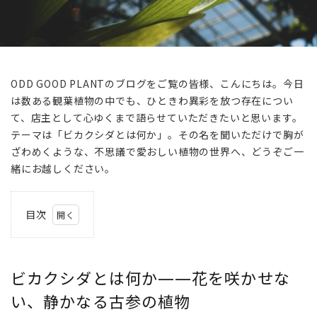
ODD GOOD PLANTのブログをご覧の皆様、こんにちは。今日
は数ある観葉植物の中でも、ひときわ異彩を放つ存在につい
て、店主として心ゆくまで語らせていただきたいと思います。
テーマは「ビカクシダとは何か」。その名を聞いただけで胸が
ざわめくような、不思議で愛おしい植物の世界へ、どうぞご一
緒にお越しください。
目次
1
ビカ
クシ
ビカクシダとは何か——花を咲かせな
ダと
は何
い、静かなる古参の植物
か