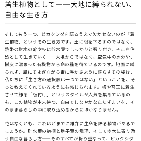
着生植物として——大地に縛られない、
な生
き方
自由な生き方
そしてもう一つ、ビカクシダを語るうえで欠かせないのが「着
生植物」というその生き方です。土に根を下ろすのではなく、
熱帯の樹木の幹や枝に貯水葉でしっかりと張り付き、そこを住
処として生きていく——大地からではなく、空気中の水分や、
樹皮に溜まった有機物から命の糧を得ているのです。地面に縛
られず、風にそよぎながら宙に浮かぶように暮らすその姿は、
私たちに「生き方の選択肢は一つではない」ということを、そ
っと教えてくれているようにも感じられます。板や苔玉に着生
させて飾る「板付け」というスタイルが人気を集めているの
も、この植物が本来持つ、自由でしなやかなたたずまいを、そ
のまま暮らしの中に取り込めるからにほかなりません。
花はなくとも、これほどまでに雄弁に生命を語る植物があるで
しょうか。貯水葉の抱擁と胞子葉の飛翔、そして樹木に寄り添
う自由な暮らし方——そのすべてが折り重なって、ビカクシダ