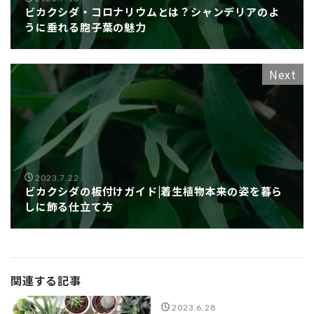
ビカクシダ・コロナリウムとは？シャンデリアのよ
うに垂れる胞子葉の魅力
Next
2023.7.22
ビカクシダの板付けガイド|着生植物本来の姿を暮ら
しに飾る仕立て方
関連する記事
2023.6.28