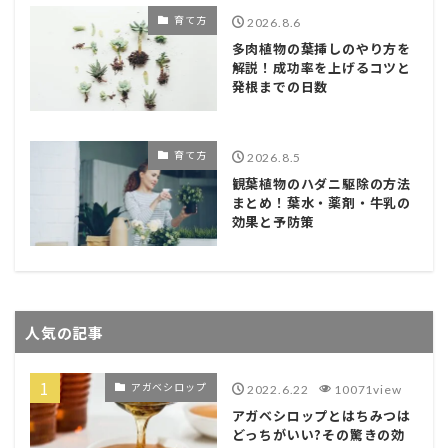
育て方
2026.8.6
多肉植物の葉挿しのやり方を
解説！成功率を上げるコツと
発根までの日数
育て方
2026.8.5
観葉植物のハダニ駆除の方法
まとめ！葉水・薬剤・牛乳の
効果と予防策
人気の記事
アガベシロップ
2022.6.22
10071view
アガベシロップとはちみつは
どっちがいい?その驚きの効