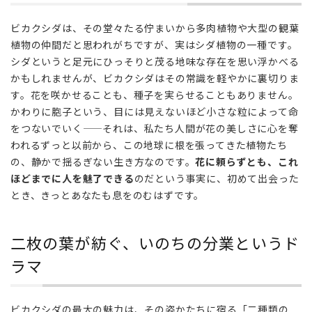
——
花を
ビカクシダは、その堂々たる佇まいから多肉植物や大型の観葉
咲か
植物の仲間だと思われがちですが、実はシダ植物の一種です。
せな
シダというと足元にひっそりと茂る地味な存在を思い浮かべる
い、
かもしれませんが、ビカクシダはその常識を軽やかに裏切りま
静か
す。花を咲かせることも、種子を実らせることもありません。
なる
古参
かわりに胞子という、目には見えないほど小さな粒によって命
の植
をつないでいく——それは、私たち人間が花の美しさに心を奪
物
われるずっと以前から、この地球に根を張ってきた植物たち
の、静かで揺るぎない生き方なのです。
花に頼らずとも、これ
2
ほどまでに人を魅了できる
のだという事実に、初めて出会った
二枚
の葉
とき、きっとあなたも息をのむはずです。
が紡
ぐ、
二枚の葉が紡ぐ、いのちの分業というド
いの
ちの
ラマ
分業
とい
うド
ビカクシダの最大の魅力は、その姿かたちに宿る「二種類の
ラマ