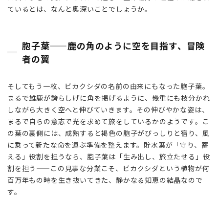
角の
ているとは、なんと奥深いことでしょうか。
よう
に空
を目
指
胞子葉——鹿の角のように空を目指す、冒険
す、
者の翼
冒険
者の
翼
そしてもう一枚、ビカクシダの名前の由来にもなった胞子葉。
まるで雄鹿が誇らしげに角を掲げるように、幾重にも枝分かれ
3
しながら大きく空へと伸びていきます。その伸びやかな姿は、
着生
まるで自らの意志で光を求めて旅をしているかのようです。こ
植物
とし
の葉の裏側には、成熟すると褐色の胞子がびっしりと宿り、風
て
に乗って新たな命を運ぶ準備を整えます。貯水葉が「守り、蓄
——
える」役割を担うなら、胞子葉は「生み出し、旅立たせる」役
大地
割を担う——この見事な分業こそ、ビカクシダという植物が何
に縛
百万年もの時を生き抜いてきた、静かなる知恵の結晶なので
られ
す。
な
い、
自由