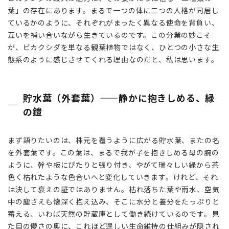
葉」の存在にあります。まるで一つの体に二つの人格が同居し
2.1
ているかのように、それぞれがまったく異なる使命を背負い、
貯水
互いを補い合いながら生きているのです。この分業の妙こそ
葉
が、ビカクシダを単なる観葉植物ではなく、ひとつの小さな生
（外
態系のように感じさせてくれる理由なのだと、私は思います。
套
葉）
——
静か
貯水葉（外套葉）——静かに抱きしめる、緑
に抱
の鎧
きし
め
る、
まず語りたいのは、株元を覆うように広がる貯水葉、またの名
緑の
を外套葉です。この葉は、まるで我が子を抱きしめる母の腕の
鎧
ように、幹や板にぴたりと張り付き、やがて瑞々しい緑から茶
2.2
色く枯れたような色合いへと変化していきます。けれど、それ
胞子
は決して衰えの証ではありません。枯れ落ちた葉や雨水、空気
葉
中の塵さえも懐深く抱え込み、そこに水分と養分をたっぷりと
——
蓄える、いわば天然の貯蔵庫として働き続けているのです。見
鹿の
た目の儚さの奥に、これほど逞しい生命維持の仕組みが隠され