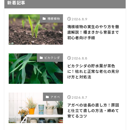
新着記事
塊根植物
2026.8.9
塊根植物の実生のやり方を徹
底解説！種まきから育苗まで
初心者向け手順
ビカクシダ
2026.8.8
ビカクシダの貯水葉が茶色
に！枯れと正常な老化の見分
け方と対処法
アガベ
2026.8.7
アガベの徒長の直し方！原因
と仕立て直しの方法・締めて
育てるコツ