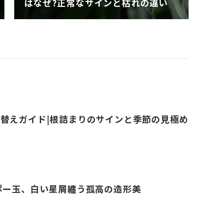
はなぜ?正常なサインと枯れの違い
替えガイド|根詰まりのサインと季節の見極め
ポー玉、白い星屑纏う孤高の造形美