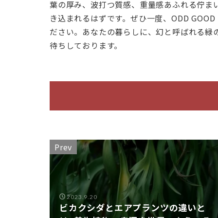
葉の厚み、波打つ質感、重量感あふれる佇ま
4
き込まれるはずです。ぜひ一度、ODD GOOD
お
ださい。あなたの暮らしに、幻と呼ばれる緑
わ
待ちしております。
り
に
あ
な
た
も
ワ
ン
ダ
Prev
エ
の
世
界
2023.9.20
へ
ビカクシダとエアプランツの違いと