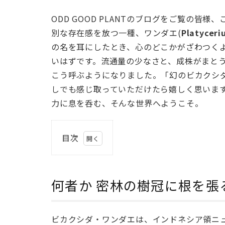
ODD GOOD PLANTのブログをご覧の皆
別な存在感を放つ一種、ワンダエ(
Platycer
の名を耳にしたとき、心のどこかがざわつく
いはずです。流通量の少なさと、成株がまと
こう呼ぶようになりました。「幻のビカクシ
しでも感じ取っていただけたら嬉しく思いま
力に息を呑む、そんな世界へようこそ。
目次
1
何
者
何者か 密林の樹冠に根を張
か
密
林
ビカクシダ・ワンダエは、インドネシア領ニ