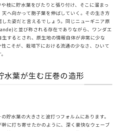
幹や枝に貯水葉をびたりと張り付け、そこに溜まっ
、天へ向かって胞子葉を伸ばしていく。その生き方
居した姿だと言えるでしょう。同じニューギニア原
 grande)と並び称される存在でありながら、ワンダエ
自生するとされ、原生地の情報自体が非常に少な
少性こそが、栽培下における流通の少なさ、ひいて
す。
貯水葉が生む圧巻の造形
その貯水葉の大きさと波打つフォルムにあります。
が幹に打ち寄せたかのように、深く豪快なウェーブ