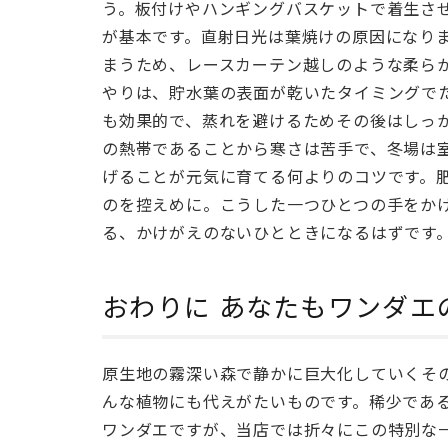
う。板付けやハンギングバスケットで着生さ
3
が基本です。直射日光は葉焼けの原因になり
暮
まうため、レースカーテン越しのような柔ら
ら
やりは、貯水葉の表面が乾いたタイミングで
し
も効果的で、蒸れを避けるためその後はしっ
に
の熱帯であることから寒さは苦手で、冬場は
迎
げることが元気に育てる何よりのコツです。
え
のを控えめに。こうした一つひとつの手をか
る
大
る、かけがえのないひとときになるはずです
き
く
おわりに あなたもワンダエ
育
て
る
楽
原生地の霧深い森で静かに巨大化していくそ
し
んな植物にも代えがたいものです。稀少であ
み
ワンダエですが、当店では折々にこの特別な
方