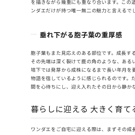
水葉
を描きながら幾重にも重なり合います。この
が生
ンダエだけが持つ唯一無二の魅力と言えるで
む圧
巻の
造形
垂れ下がる胞子葉の重厚感
2.1
雄大
胞子葉もまた見応えのある部位です。成長す
に波
その先端は深く裂けて鹿の角のような、ある
打つ
培下では発芽から成株になるまで長い年月を
貯水
物語を宿しているように感じられるのです。
葉
間を心待ちにし、迎え入れたその日から静か
2.2
垂れ
下が
暮らしに迎える 大きく育て
る胞
子葉
の重
ワンダエをご自宅に迎える際は、まずその成
厚感