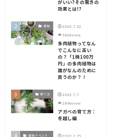
がいい?その驚きの
効果とは!?
植物
2022.7.22
5863view
多肉植物ってなん
でこんなに高い
の？「1株100万
円」の多肉植物は
誰がなんのために
買うのか？！
育て方
2022.7.7
2846view
アガベの育て方：
冬越し編
植物イベント
2022.7.25