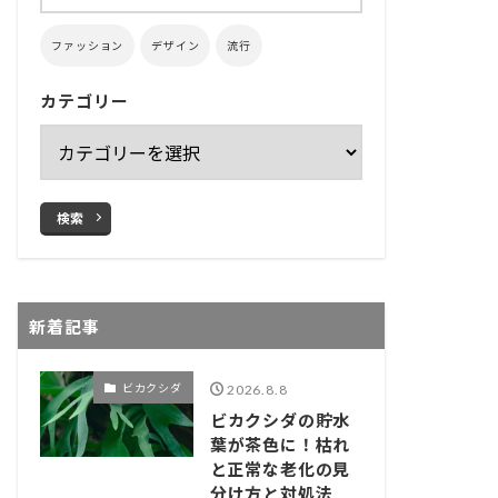
ファッション
デザイン
流行
カテゴリー
検索
新着記事
ビカクシダ
2026.8.8
ビカクシダの貯水
葉が茶色に！枯れ
と正常な老化の見
分け方と対処法