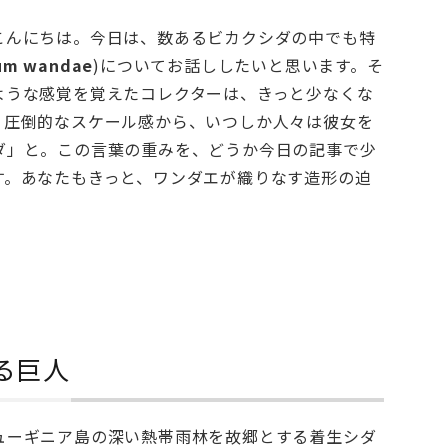
様、こんにちは。今日は、数あるビカクシダの中でも特
ium wandae
)についてお話ししたいと思います。そ
ような感覚を覚えたコレクターは、きっと少なくな
う圧倒的なスケール感から、いつしか人々は彼女を
ダ」と。この言葉の重みを、どうか今日の記事で少
す。あなたもきっと、ワンダエが織りなす造形の迫
る巨人
ューギニア島の深い熱帯雨林を故郷とする着生シダ