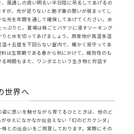
せ、風通しの良い明るい半日陰に吊るしてあげるの
ますが、光が足りないと胞子葉の勢いが弱まってし
かな光を年間を通して確保してあげてください。水
たっぷりと。夏場は株ごとバケツに浸すソーキング
かりと水を切ってあげましょう。原産地が高温多湿
室温十五度を下回らない室内で、暖かく見守ってあ
肥料は生育期である春から秋にかけて、緩効性のも
ける時間もまた、ワンダエという生き物と対話す
。
の世界へ
の姿に思いを馳せながら育てるひとときは、他のど
るがゆえになかなか出会えない「幻のビカクシダ」
一株との出会いをご用意しております。実際にその