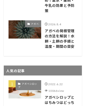
め！葉水・薬剤・
牛乳の効果と予防
策
アガベ
2026.8.4
アガベの発根管理
の方法を解説！水
耕・土耕の手順と
温度・期間の目安
人気の記事
アガベシロッ
2022.6.22
プ
10066view
アガベシロップと
はちみつはどっち