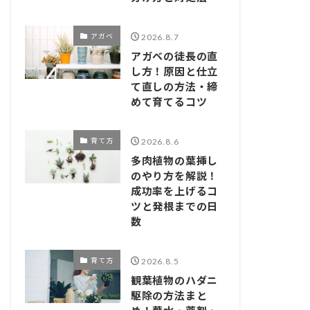
アガベ
2026.8.7
アガベの徒長の直
し方！原因と仕立
て直しの方法・締
めて育てるコツ
育て方
2026.8.6
多肉植物の葉挿し
のやり方を解説！
成功率を上げるコ
ツと発根までの日
数
育て方
2026.8.5
観葉植物のハダニ
駆除の方法まと