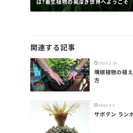
は?着生植物の奥深き世界へようこそ
関連する記事
2023.2.16
塊根植物の植え
方
2022.9.2
サボテン ラン