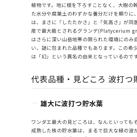
の
植物です。地に根を下ろすことなく、大樹の
樹
た水分や腐葉土のわずかな養分だけを頼りに
冠
は、まさに「したたかさ」と「気高さ」が同
に
産で最大級とされるグランデ(Platycerium
根
を
はさらに深い山岳地帯の限られた環境にのみ
張
い、謎に包まれた品種でもあります。この希
る
は「幻」という異名の由来となっているので
巨
人
代表品種・見どころ 波打つ
2
代表
品
種・
雄大に波打つ貯水葉
見ど
ころ
ワンダエ最大の見どころは、なんといっても
波打
成熟した株の貯水葉は、まるで巨大な緑の波
つ貯