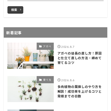
検索
新着記事
アガベ
2026.8.7
アガベの徒長の直し方！原因
と仕立て直しの方法・締めて
育てるコツ
育て方
2026.8.6
多肉植物の葉挿しのやり方を
解説！成功率を上げるコツと
発根までの日数