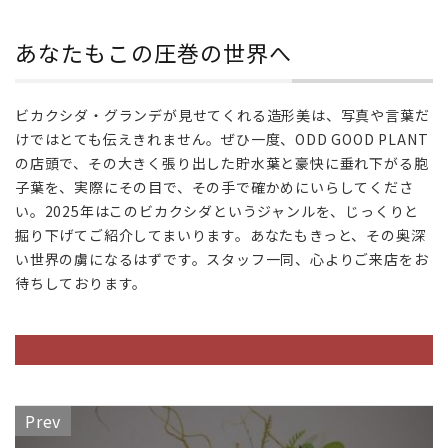
4
あ
あなたもこの圧巻の世界へ
な
た
も
こ
ビカクシダ・グランデが見せてくれる造形美は、写真や言葉だ
の
けではとても伝えきれません。ぜひ一度、ODD GOOD PLANT
圧
の店頭で、その大きく張り出した貯水葉と豪快に垂れ下がる胞
巻
子葉を、実際にその目で、その手で確かめにいらしてくださ
の
い。2025年はこのビカクシダというジャンルを、じっくりと
世
掘り下げてご紹介してまいります。あなたもきっと、その奥深
界
へ
い世界の虜になるはずです。スタッフ一同、心よりご来店をお
待ちしております。
Prev