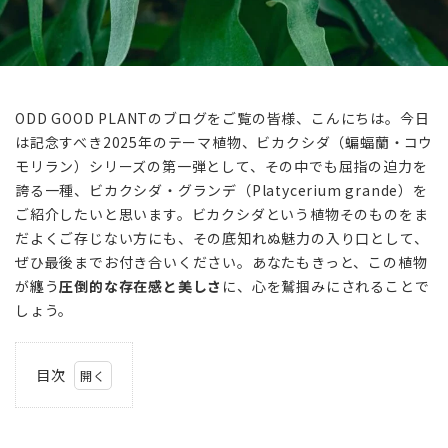
ODD GOOD PLANTのブログをご覧の皆様、こんにちは。今日
は記念すべき2025年のテーマ植物、ビカクシダ（蝙蝠蘭・コウ
モリラン）シリーズの第一弾として、その中でも屈指の迫力を
誇る一種、ビカクシダ・グランデ（Platycerium grande）を
ご紹介したいと思います。ビカクシダという植物そのものをま
だよくご存じない方にも、その底知れぬ魅力の入り口として、
ぜひ最後までお付き合いください。あなたもきっと、この植物
が纏う
圧倒的な存在感と美しさ
に、心を鷲掴みにされることで
しょう。
目次
1
ビ
カ