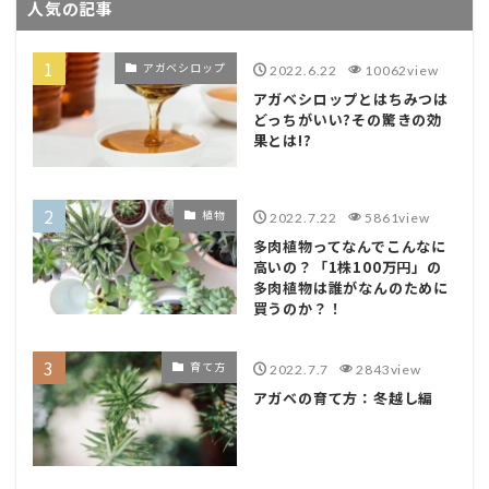
人気の記事
アガベシロップ
2022.6.22
10062view
アガベシロップとはちみつは
どっちがいい?その驚きの効
果とは!?
植物
2022.7.22
5861view
多肉植物ってなんでこんなに
高いの？「1株100万円」の
多肉植物は誰がなんのために
買うのか？！
育て方
2022.7.7
2843view
アガベの育て方：冬越し編