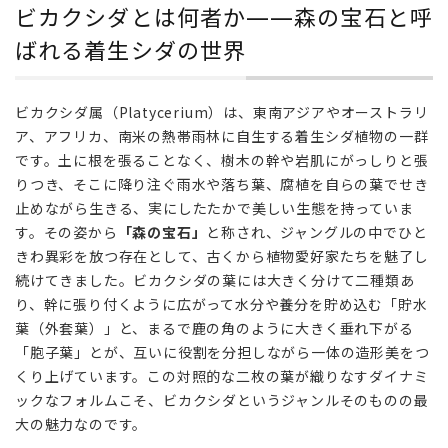
ビカクシダとは何者か——森の宝石と呼
ク
シ
ばれる着生シダの世界
ダ
と
は
ビカクシダ属（Platycerium）は、東南アジアやオーストラリ
何
ア、アフリカ、南米の熱帯雨林に自生する着生シダ植物の一群
者
です。土に根を張ることなく、樹木の幹や岩肌にがっしりと張
か
りつき、そこに降り注ぐ雨水や落ち葉、腐植を自らの葉でせき
——
止めながら生きる、実にしたたかで美しい生態を持っていま
森
の
す。その姿から
「森の宝石」
と称され、ジャングルの中でひと
宝
きわ異彩を放つ存在として、古くから植物愛好家たちを魅了し
石
続けてきました。ビカクシダの葉には大きく分けて二種類あ
と
り、幹に張り付くように広がって水分や養分を貯め込む「貯水
呼
葉（外套葉）」と、まるで鹿の角のように大きく垂れ下がる
ば
「胞子葉」とが、互いに役割を分担しながら一体の造形美をつ
れ
くり上げています。この対照的な二枚の葉が織りなすダイナミ
る
着
ックなフォルムこそ、ビカクシダというジャンルそのものの最
生
大の魅力なのです。
シ