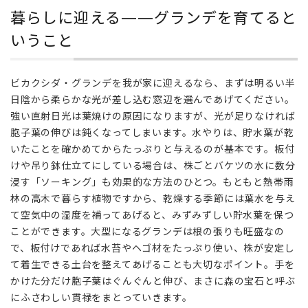
ら
暮らしに迎える——グランデを育てると
し
いうこと
に
迎
え
ビカクシダ・グランデを我が家に迎えるなら、まずは明るい半
る
——
日陰から柔らかな光が差し込む窓辺を選んであげてください。
グ
強い直射日光は葉焼けの原因になりますが、光が足りなければ
ラ
胞子葉の伸びは鈍くなってしまいます。水やりは、貯水葉が乾
ン
いたことを確かめてからたっぷりと与えるのが基本です。板付
デ
けや吊り鉢仕立てにしている場合は、株ごとバケツの水に数分
を
浸す「ソーキング」も効果的な方法のひとつ。もともと熱帯雨
育
林の高木で暮らす植物ですから、乾燥する季節には葉水を与え
て
る
て空気中の湿度を補ってあげると、みずみずしい貯水葉を保つ
と
ことができます。大型になるグランデは根の張りも旺盛なの
い
で、板付けであれば水苔やヘゴ材をたっぷり使い、株が安定し
う
て着生できる土台を整えてあげることも大切なポイント。手を
こ
かけた分だけ胞子葉はぐんぐんと伸び、まさに森の宝石と呼ぶ
と
にふさわしい貫禄をまとっていきます。