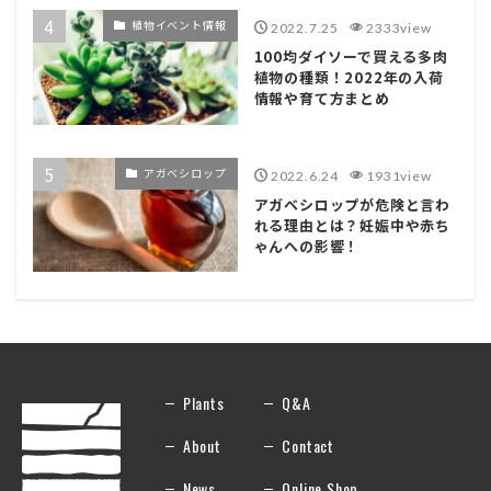
植物イベント情報
2022.7.25
2333view
100均ダイソーで買える多肉
植物の種類！2022年の入荷
情報や育て方まとめ
アガベシロップ
2022.6.24
1931view
アガベシロップが危険と言わ
れる理由とは？妊娠中や赤ち
ゃんへの影響！
Plants
Q&A
About
Contact
News
Online Shop