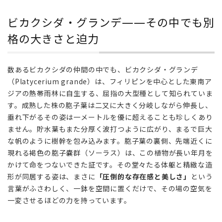
ダ
の
ビカクシダ・グランデ——その中でも別
世
格の大きさと迫力
界
2
ビカ
数あるビカクシダの仲間の中でも、ビカクシダ・グランデ
クシ
（Platycerium grande）は、フィリピンを中心とした東南ア
ダ・
ジアの熱帯雨林に自生する、屈指の大型種として知られていま
グラ
す。成熟した株の胞子葉は二又に大きく分岐しながら伸長し、
ンデ
垂れ下がるその姿は一メートルを優に超えることも珍しくあり
——
ません。貯水葉もまた分厚く波打つように広がり、まるで巨大
その
中で
な帆のように樹幹を包み込みます。胞子葉の裏側、先端近くに
も別
現れる褐色の胞子嚢群（ソーラス）は、この植物が長い年月を
格の
かけて命をつないできた証です。その堂々たる体躯と精緻な造
大き
形が同居する姿は、まさに
「圧倒的な存在感と美しさ」
という
さと
言葉がふさわしく、一鉢を空間に置くだけで、その場の空気を
迫力
一変させるほどの力を持っています。
3
暮