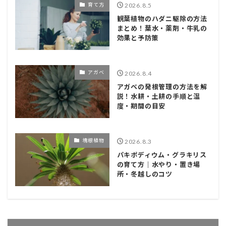
育て方
2026.8.5
観葉植物のハダニ駆除の方法
まとめ！葉水・薬剤・牛乳の
効果と予防策
アガベ
2026.8.4
アガベの発根管理の方法を解
説！水耕・土耕の手順と温
度・期間の目安
塊根植物
2026.8.3
パキポディウム・グラキリス
の育て方｜水やり・置き場
所・冬越しのコツ