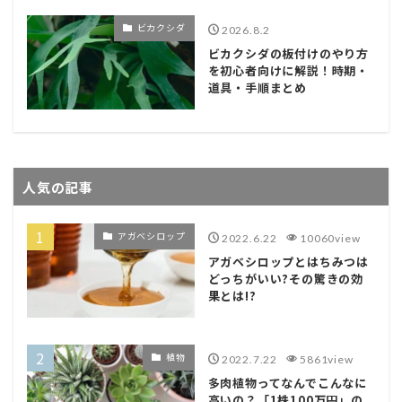
ビカクシダ
2026.8.2
ビカクシダの板付けのやり方
を初心者向けに解説！時期・
道具・手順まとめ
人気の記事
アガベシロップ
2022.6.22
10060view
アガベシロップとはちみつは
どっちがいい?その驚きの効
果とは!?
植物
2022.7.22
5861view
多肉植物ってなんでこんなに
高いの？「1株100万円」の