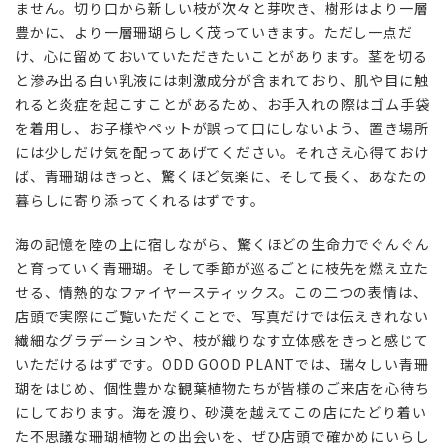
ません。切り口から新しい枝が次々と芽吹き、樹形はより一層
豊かに、より一層珊瑚らしく茂っていきます。ただし一点だ
け、心に留めておいていただきたいことがあります。茎を切る
と滲み出る白い乳液には刺激成分が含まれており、肌や目に触
れると炎症を起こすことがあるため、お手入れの際はゴム手袋
を着用し、お子様やペットが誤って口にしないよう、置き場所
には少しだけ気を配ってあげてください。それさえ心得ておけ
ば、青珊瑚はきっと、驚くほど気楽に、そして長く、あなたの
暮らしに寄り添ってくれるはずです。
海の記憶を陸の上に宿しながら、驚くほどの生命力でぐんぐん
と育っていく青珊瑚。そして季節が巡るごとに枝先を燃え立た
せる、情熱的なファイヤースティックス。この二つの表情は、
店頭で実際にご覧いただくことで、写真だけでは伝えきれない
繊細なグラデーションや、枝が織りなす立体感をきっと感じて
いただけるはずです。ODD GOOD PLANTでは、瑞々しい青珊
瑚をはじめ、個性豊かな観葉植物たちが皆様のご来店を心待ち
にしております。海を渡り、砂漠を越えてこの店にたどり着い
た不思議な珊瑚植物との出会いを、ぜひ店頭で確かめにいらし