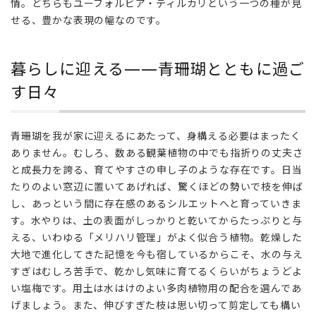
情。どちらもユーフォルビア・ティルカリという一つの種が見
ス
の
せる、豊かな表現の幅なのです。
魅
力
暮らしに迎える——青珊瑚とともに過ご
3
す日々
暮ら
しに
迎え
る
青珊瑚を我が家に迎えるにあたって、身構える必要はまったく
——
ありません。むしろ、数ある観葉植物の中でも指折りの丈夫さ
青珊
と成長力を誇る、育てやすさの申し子のような存在です。日当
瑚と
たりのよい窓辺に置いてあげれば、驚くほどの勢いで枝を伸ば
とも
し、あっという間に存在感のあるシルエットへと育っていきま
に過
す。水やりは、土の表面がしっかりと乾いてからたっぷりと与
ごす
日々
える、いわゆる「メリハリ管理」がよく似合う植物。乾燥した
大地で進化してきた記憶を今も宿しているからこそ、水の与え
すぎはむしろ苦手で、乾かし気味に育てるくらいがちょうどよ
い塩梅です。用土は水はけのよい多肉植物用の配合を選んであ
げましょう。また、伸びすぎた枝は思い切って剪定しても構い