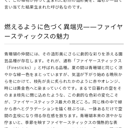
く、この植物が持って生まれた必然の造形美を、誰もが一目で
燃
言い当てた結果生まれた呼び名なのです。
え
る
よ
燃えるように色づく異端児——ファイヤ
う
に
ースティックスの魅力
色
づ
く
青珊瑚の仲間には、その造形美にさらに劇的な彩りを添える園
異
芸品種が存在します。それが、通称「ファイヤースティックス
端
（Firesticks）」と呼ばれる品種。夏の間は青珊瑚と同じく涼
児
やかな緑一色をまとっていますが、気温が下がり始める晩秋か
——
ら冬にかけて、枝先が炎に炙られたかのように赤やオレンジ、
フ
ァ
時には黄金色へと染まっていくのです。まるで日暮れの空をそ
イ
のまま枝先に閉じ込めたような、この劇的な色彩の変化こそ
ヤ
が、ファイヤースティックス最大の見どころ。同じ株の中で緑
ース
から赤へとグラデーションを描く枝ぶりは、一鉢あるだけで空
ティ
間の主役になり得る存在感を放ちます。青珊瑚本来の涼やかな
ッ
佇まいと、季節を映すファイヤースティックスの情熱的な表
ク