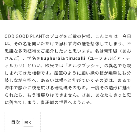
ODD GOOD PLANTのブログをご覧の皆様、こんにちは。今日
は、その名を聞いただけで思わず海の底を想像してしまう、不
思議な多肉植物をご紹介したいと思います。名は青珊瑚（あお
さんご）、学名を
Euphorbia tirucalli
（ユーフォルビア・テ
ィルカリ）といい、欧米では「ミルクブッシュ」の異名でも親
しまれてきた植物です。鉛筆のように細い緑の枝が幾重にも分
岐しながら空へ、あるいは横へと伸びていくその姿は、まるで
海中で静かに枝を広げる珊瑚礁そのもの。一度その造形に魅せ
られたら、もう後戻りはできません。さあ、あなたもきっと恋
に落ちてしまう、青珊瑚の世界へようこそ。
目次
1