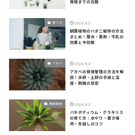
発根までの日数
育て方
2026.8.5
観葉植物のハダニ駆除の方法
まとめ！葉水・薬剤・牛乳の
効果と予防策
アガベ
2026.8.4
アガベの発根管理の方法を解
説！水耕・土耕の手順と温
度・期間の目安
塊根植物
2026.8.3
パキポディウム・グラキリス
の育て方｜水やり・置き場
所・冬越しのコツ