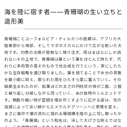
海
を
海を陸に宿す者——青珊瑚の生い立ちと
陸
に
造形美
宿
す
者
青珊瑚ことユーフォルビア・ティルカリの故郷は、アフリカ大
——
陸東部から南部、そしてマダガスカルにかけて広がる乾いた大
青
地です。灼熱の太陽が容赦なく降り注ぎ、雨はまばらにしか訪
珊
れないその土地で、青珊瑚は葉という葉をほとんど持たず、代
瑚
わりに多肉質の茎そのもので光合成を行うという、実にしたた
の
生
かな生存戦略を選び取りました。葉を捨てることで水分の蒸散
い
を最小限に抑え、限られた雨をひたすら茎に蓄えていく。その
立
結果生まれたのが、鉛筆ほどの太さの円柱状の枝が二股、三股
ち
と繰り返し分岐しながら茂っていく、あの独特のシルエットで
と
す。無数の細い枝が空間を埋め尽くすように広がる姿は、光の
造
加減によって淡い緑からエメラルドグリーンへと表情を変え、
形
まさに海中で潮の流れに揺れる珊瑚礁を陸の上に写し取ったか
美
のよう。「青珊瑚」という和名は、決して大げさな例えではな
2