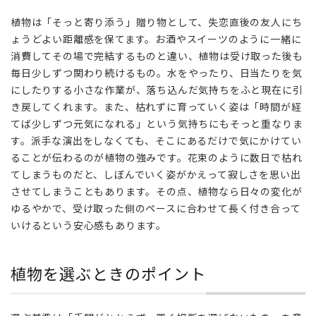
見
植物は「そっと寄り添う」贈り物として、失恋直後の友人にち
舞
ょうどよい距離感を保てます。お酒やスイーツのように一緒に
い
に
消費してその場で完結するものと違い、植物は受け取った後も
植
毎日少しずつ関わり続けるもの。水をやったり、日当たりを気
物
にしたりする小さな作業が、落ち込んだ気持ちをふと現在に引
が
き戻してくれます。また、枯れずに育っていく姿は「時間が経
向
てば少しずつ元気になれる」という気持ちにもそっと重なりま
い
す。派手な演出をしなくても、そこにあるだけで気にかけてい
て
ることが伝わるのが植物の強みです。花束のように数日で枯れ
い
る
てしまうものだと、しぼんでいく姿がかえって寂しさを思い出
理
させてしまうこともあります。その点、植物なら日々の変化が
由
ゆるやかで、受け取った側のペースに合わせて長く付き合って
いけるという安心感もあります。
2
植
物
植物を選ぶときのポイント
を
選
ぶ