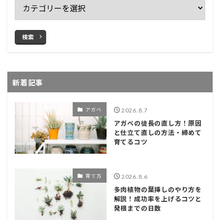
検索
新着記事
アガベ
2026.8.7
アガベの徒長の直し方！原因
と仕立て直しの方法・締めて
育てるコツ
育て方
2026.8.6
多肉植物の葉挿しのやり方を
解説！成功率を上げるコツと
発根までの日数