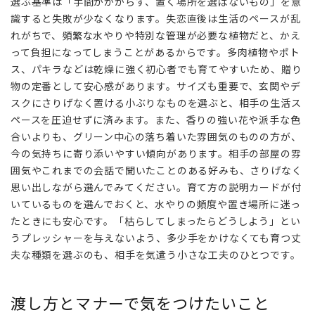
選ぶ基準は「手間がかからず、置く場所を選ばないもの」を意
と
き
識すると失敗が少なくなります。失恋直後は生活のペースが乱
の
れがちで、頻繁な水やりや特別な管理が必要な植物だと、かえ
ポ
って負担になってしまうことがあるからです。多肉植物やポト
イ
ス、パキラなどは乾燥に強く初心者でも育てやすいため、贈り
ン
物の定番として安心感があります。サイズも重要で、玄関やデ
ト
スクにさりげなく置ける小ぶりなものを選ぶと、相手の生活ス
3
ペースを圧迫せずに済みます。また、香りの強い花や派手な色
渡
合いよりも、グリーン中心の落ち着いた雰囲気のものの方が、
し
今の気持ちに寄り添いやすい傾向があります。相手の部屋の雰
方
囲気やこれまでの会話で聞いたことのある好みも、さりげなく
と
思い出しながら選んでみてください。育て方の説明カードが付
マ
いているものを選んでおくと、水やりの頻度や置き場所に迷っ
ナ
ーで
たときにも安心です。「枯らしてしまったらどうしよう」とい
気
うプレッシャーを与えないよう、多少手をかけなくても育つ丈
を
夫な種類を選ぶのも、相手を気遣う小さな工夫のひとつです。
つ
け
た
渡し方とマナーで気をつけたいこと
い