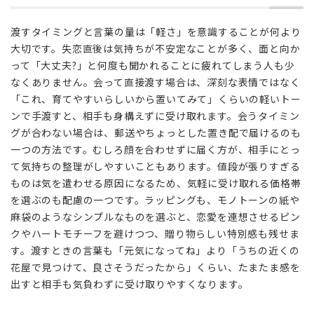
こ
と
渡すタイミングと言葉の量は「軽さ」を意識することが何より
4
大切です。失恋直後は気持ちが不安定なことが多く、面と向か
添
って「大丈夫?」と何度も聞かれることに疲れてしまう人も少
え
なくありません。会って直接渡す場合は、深刻な表情ではなく
る
「これ、育てやすいらしいから置いてみて」くらいの軽いトー
メ
ンで手渡すと、相手も身構えずに受け取れます。会うタイミン
ッ
グが合わない場合は、郵送やちょっとした置き配で届けるのも
セ
一つの方法です。むしろ顔を合わせずに届く方が、相手にとっ
ー
て気持ちの整理がしやすいこともあります。値段が張りすぎる
ジ
の
ものは気を遣わせる原因になるため、気軽に受け取れる価格帯
工
を選ぶのも配慮の一つです。ラッピングも、モノトーンの紙や
夫
麻袋のようなシンプルなものを選ぶと、恋愛を連想させるピン
クやハートモチーフを避けつつ、贈り物らしい特別感も残せま
5
す。渡すときの言葉も「元気になってね」より「うちの近くの
贈
っ
花屋で見つけて、良さそうだったから」くらい、たまたま感を
た
出すと相手も気負わずに受け取りやすくなります。
後
の