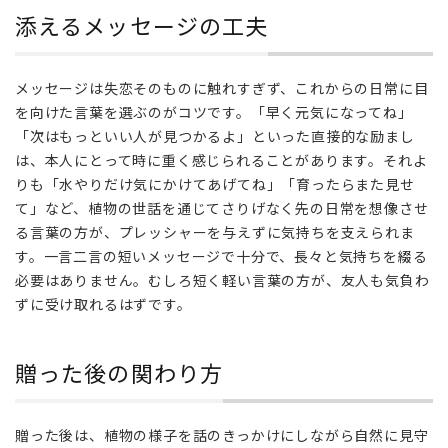
関
添えるメッセージの工夫
わ
り
方
メッセージは失恋そのものに触れすぎず、これからの日常に目
を向けた言葉を選ぶのがコツです。「早く元気になってね」
「次はもっといい人が見つかるよ」といった直接的な励まし
は、本人にとって時に重く感じられることがあります。それよ
りも「水やりだけ気にかけてあげてね」「育ったらまた見せ
て」など、植物の世話を通じてさりげなく先の日常を想像させ
る言葉の方が、プレッシャーを与えずに気持ちを支えられま
す。一言二言の短いメッセージで十分で、長々と気持ちを綴る
必要はありません。むしろ短く軽い言葉の方が、友人も気負わ
ずに受け取れるはずです。
贈った後の関わり方
贈った後は、植物の様子を話のきっかけにしながら自然に見守