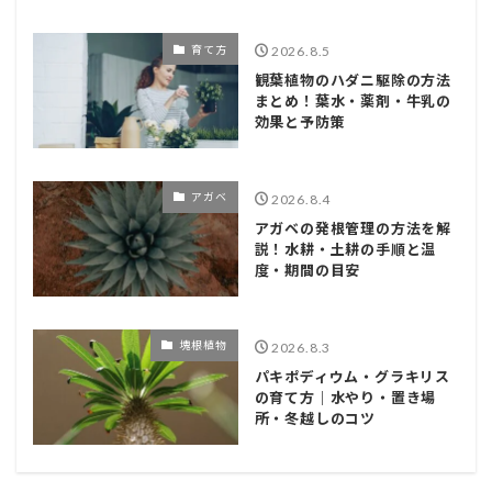
育て方
2026.8.5
観葉植物のハダニ駆除の方法
まとめ！葉水・薬剤・牛乳の
効果と予防策
アガベ
2026.8.4
アガベの発根管理の方法を解
説！水耕・土耕の手順と温
度・期間の目安
塊根植物
2026.8.3
パキポディウム・グラキリス
の育て方｜水やり・置き場
所・冬越しのコツ