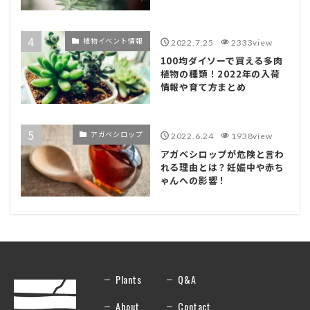
植物イベント情報
2022.7.25
2333view
100均ダイソーで買える多肉
植物の種類！2022年の入荷
情報や育て方まとめ
アガベシロップ
2022.6.24
1938view
アガベシロップが危険と言わ
れる理由とは？妊娠中や赤ち
ゃんへの影響！
Plants
Q&A
About
Contact