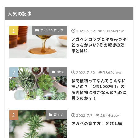
人気の記事
アガベシロップ
2022.6.22
10064view
アガベシロップとはちみつは
どっちがいい?その驚きの効
果とは!?
植物
2022.7.22
5862view
多肉植物ってなんでこんなに
高いの？「1株100万円」の
多肉植物は誰がなんのために
買うのか？！
育て方
2022.7.7
2844view
アガベの育て方：冬越し編