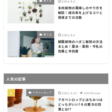
育て方
2026.8.6
多肉植物の葉挿しのやり方を
解説！成功率を上げるコツと
発根までの日数
育て方
2026.8.5
観葉植物のハダニ駆除の方法
まとめ！葉水・薬剤・牛乳の
効果と予防策
人気の記事
アガベシロップ
2022.6.22
10070view
アガベシロップとはちみつは
どっちがいい?その驚きの効
果とは!?