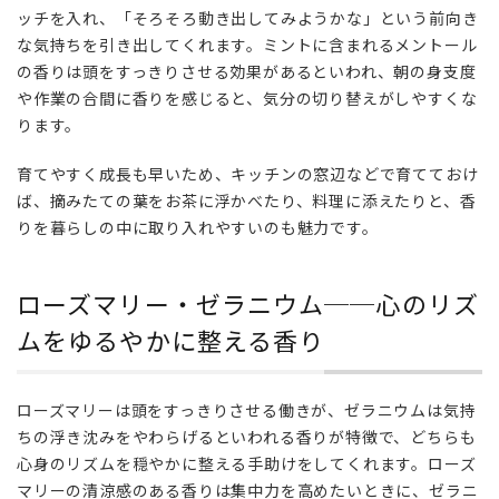
ッチを入れ、「そろそろ動き出してみようかな」という前向き
4
な気持ちを引き出してくれます。ミントに含まれるメントール
ロー
の香りは頭をすっきりさせる効果があるといわれ、朝の身支度
ズマ
や作業の合間に香りを感じると、気分の切り替えがしやすくな
リ
ー・
ります。
ゼラ
ニウ
育てやすく成長も早いため、キッチンの窓辺などで育てておけ
ム
ば、摘みたての葉をお茶に浮かべたり、料理に添えたりと、香
──
りを暮らしの中に取り入れやすいのも魅力です。
心の
リズ
ムを
ローズマリー・ゼラニウム──心のリズ
ゆる
ムをゆるやかに整える香り
やか
に整
える
香り
ローズマリーは頭をすっきりさせる働きが、ゼラニウムは気持
ちの浮き沈みをやわらげるといわれる香りが特徴で、どちらも
5
心身のリズムを穏やかに整える手助けをしてくれます。ローズ
香
マリーの清涼感のある香りは集中力を高めたいときに、ゼラニ
り