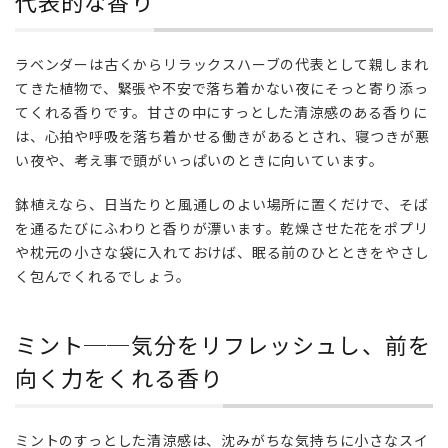
代表的な香り
らげ
る代
表的
ラベンダーは古くからリラックスハーブの代表として親しまれ
な香
り
てきた植物で、緊張や不安で落ち着かない夜にそっと寄り添っ
てくれる香りです。甘さの中にすっとした清涼感のある香りに
3
は、心拍や呼吸を落ち着かせる働きがあるとされ、寝つきが悪
ミン
い夜や、考え事で頭がいっぱいのときに向いています。
ト
──
鉢植えなら、日当たりと風通しのよい場所に置くだけで、そば
気分
を通るたびにふわりと香りが漂います。乾燥させた花をポプリ
をリ
フレ
や枕元の小さな袋に入れておけば、眠る前のひとときをやさし
ッシ
く包んでくれるでしょう。
ュ
し、
前を
ミント──気分をリフレッシュし、前を
向く
向く力をくれる香り
力を
くれ
る香
り
ミントのすっとした清涼感は、沈みがちな気持ちに小さなスイ