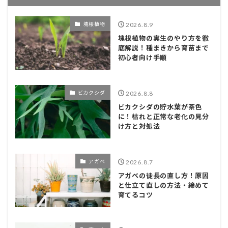
塊根植物
2026.8.9
塊根植物の実生のやり方を徹
底解説！種まきから育苗まで
初心者向け手順
ビカクシダ
2026.8.8
ビカクシダの貯水葉が茶色
に！枯れと正常な老化の見分
け方と対処法
アガベ
2026.8.7
アガベの徒長の直し方！原因
と仕立て直しの方法・締めて
育てるコツ