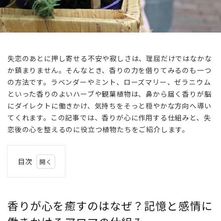
失恋のあとに押し寄せる不安や寂しさは、理屈だけではなかな
か鎮まりません。そんなとき、香りの力を借りてみるのも一つ
の方法です。ラベンダーやミント、ローズマリー、ゼラニウム
といった香りのよいハーブや観葉植物は、鼻から届く香りが脳
にダイレクトに働きかけ、気持ちをそっと穏やかな方向へ導い
てくれます。この記事では、香りが心に作用する仕組みと、失
恋後の心を整えるのに役立つ植物たちをご紹介します。
目次
1
香り
が心
香りが心を癒すのはなぜ？記憶と感情に
を癒
すの