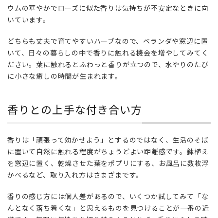
と
ウムの華やかでローズに似た香りは気持ちが不安定なときに向
の
いています。
上
手
どちらも丈夫で育てやすいハーブなので、ベランダや窓辺に置
な
いて、日々の暮らしの中で香りに触れる機会を増やしてみてく
付
ださい。葉に触れるとふわっと香りが立つので、水やりのたび
き
に小さな癒しの時間が生まれます。
合
い
方
香りとの上手な付き合い方
香りは「頑張って効かせよう」とするのではなく、生活のそば
に置いて自然に触れる程度がちょうどよい距離感です。鉢植え
を窓辺に置く、乾燥させた葉をポプリにする、お風呂に数枚浮
かべるなど、取り入れ方はさまざまです。
香りの感じ方には個人差があるので、いくつか試してみて「な
んとなく落ち着くな」と思えるものを見つけることが一番の近