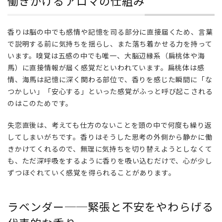
働きかけるアロマの仕組み
はな
ぜ？
記憶
香りは脳の中でも感情や記憶を司る部分に直接届くため、言葉
と感
で説明する前に気持ちを揺らし、また落ち着かせる力を持って
情に
います。嗅覚は五感の中でも唯一、大脳辺縁系（扁桃体や海
働き
馬）に直接情報が届く感覚だといわれています。扁桃体は感
かけ
情、海馬は記憶に深く関わる部位で、香りを感じた瞬間に「な
るア
ロマ
つかしい」「安心する」といった感覚がふっと呼び起こされる
の仕
のはこのためです。
組み
失恋直後は、考えても仕方のないことを頭の中で何度も繰り返
2
してしまいがちです。香りはそうした思考の外側から静かに働
ラベ
きかけてくれるので、無理に気持ちを切り替えようとしなくて
ンダ
も、ただ深呼吸をするように香りを吸い込むだけで、心が少し
ー
──
ずつほぐれていく感覚を得られることがあります。
緊張
と不
安を
ラベンダー──緊張と不安をやわらげる
やわ