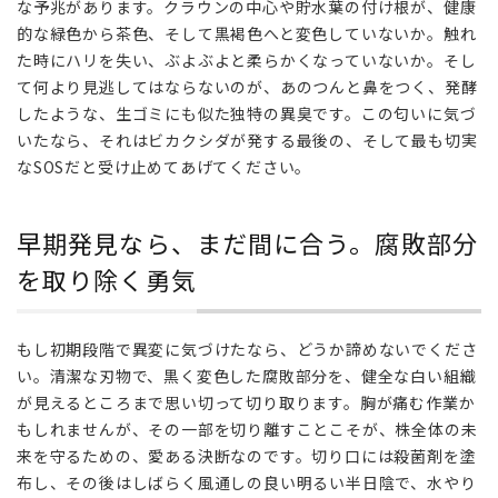
な予兆があります。クラウンの中心や貯水葉の付け根が、健康
な
的な緑色から茶色、そして黒褐色へと変色していないか。触れ
ら、
た時にハリを失い、ぶよぶよと柔らかくなっていないか。そし
まだ
て何より見逃してはならないのが、あのつんと鼻をつく、発酵
間に
したような、生ゴミにも似た独特の異臭です。この匂いに気づ
合
う。
いたなら、それはビカクシダが発する最後の、そして最も切実
腐敗
なSOSだと受け止めてあげてください。
部分
を取
り除
早期発見なら、まだ間に合う。腐敗部分
く勇
を取り除く勇気
気
5
予
もし初期段階で異変に気づけたなら、どうか諦めないでくださ
防
い。清潔な刃物で、黒く変色した腐敗部分を、健全な白い組織
こ
が見えるところまで思い切って切り取ります。胸が痛む作業か
そ
もしれませんが、その一部を切り離すことこそが、株全体の未
最
来を守るための、愛ある決断なのです。切り口には殺菌剤を塗
大
布し、その後はしばらく風通しの良い明るい半日陰で、水やり
の