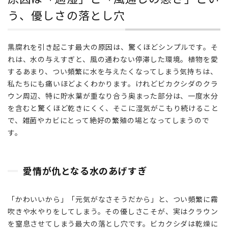
通し
う、優しさの落とし穴
の悪
さ」
とい
黒腐れを引き起こす最大の原因は、驚くほどシンプルです。そ
う、
れは、水の与えすぎと、風の通わない停滞した環境。植物を愛
優し
さの
するあまり、つい頻繁に水を与えたくなってしまう気持ちは、
落と
私たちにも痛いほどよくわかります。けれどビカクシダのクラ
し穴
ウン周辺、特に貯水葉が重なり合う奥まった部分は、一度水分
を含むと驚くほど乾きにくく、そこに湿気がこもり続けること
2.1
で、雑菌やカビにとって絶好の繁殖の場となってしまうので
愛情
が仇
す。
とな
る水
のあ
愛情が仇となる水のあげすぎ
げす
ぎ
「かわいいから」「元気がなさそうだから」と、つい頻繁に霧
2.2
吹きや水やりをしてしまう。その優しさこそが、実はクラウン
空気
を窒息させてしまう最大の落とし穴です。ビカクシダは乾燥に
の淀