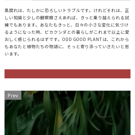
の、
黒腐れは、たしかに恐ろしいトラブルです。けれどそれは、正
これ
しい知識と少しの観察眼さえあれば、きっと乗り越えられる試
から
の物
練でもあります。あなたもきっと、日々の小さな変化に気づけ
語の
るようになった時、ビカクシダとの暮らしがこれまで以上に愛
ため
おしく感じられるはずです。ODD GOOD PLANTは、これから
に
もあなたと植物たちの物語に、そっと寄り添っていきたいと思
います。
Prev