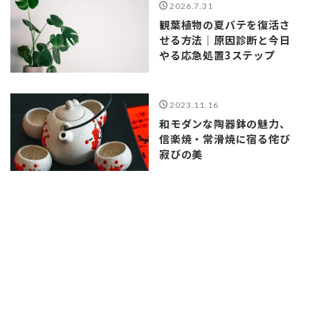
2026.7.31
観葉植物の夏バテを復活さ
せる方法｜原因診断と今日
やる応急処置3ステップ
2023.11.16
和モダンな陶器鉢の魅力、
信楽焼・常滑焼に宿る侘び
寂びの美