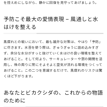
愛
を控えめにしながら、静かに回復を見守ってあげましょう。
情
表
現 –
予防こそ最大の愛情表現 – 風通しと水
風
はけを整える
通
し
と
黒腐れとの戦いにおいて、最も雄弁な対策は、やはり「予防」
水
は
に尽きます。水苔を使う際は、ぎゅうぎゅうに詰め込みすぎ
け
ず、余分な水分がすっと抜けていく水はけの良い環境を整えて
を
あげること。そして何より、サーキュレーターや窓の開閉を活
整
用し、株の周りに常にそよそよと空気が流れる環境をつくって
え
あげること。この二つを意識するだけで、黒腐れのリスクは驚
る
くほど下がります。
6
あな
あなたとビカクシダの、これからの物語
たと
ビカ
のために
クシ
ダ