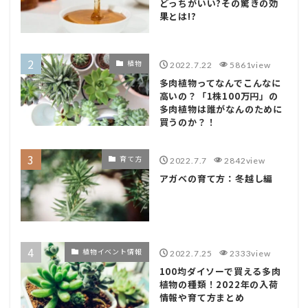
どっちがいい?その驚きの効
果とは!?
植物
2022.7.22
5861view
多肉植物ってなんでこんなに
高いの？「1株100万円」の
多肉植物は誰がなんのために
買うのか？！
育て方
2022.7.7
2842view
アガベの育て方：冬越し編
植物イベント情報
2022.7.25
2333view
100均ダイソーで買える多肉
植物の種類！2022年の入荷
情報や育て方まとめ