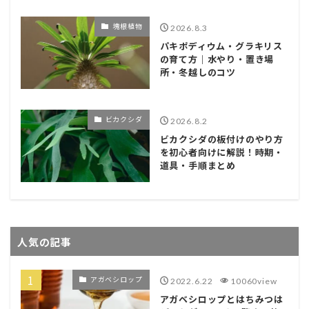
塊根植物
2026.8.3
パキポディウム・グラキリス
の育て方｜水やり・置き場
所・冬越しのコツ
ビカクシダ
2026.8.2
ビカクシダの板付けのやり方
を初心者向けに解説！時期・
道具・手順まとめ
人気の記事
アガベシロップ
2022.6.22
10060view
アガベシロップとはちみつは