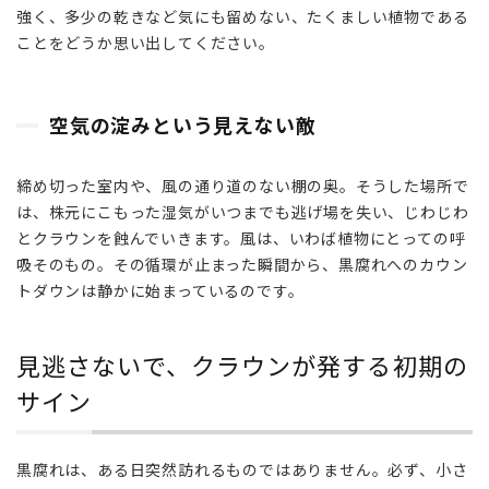
強く、多少の乾きなど気にも留めない、たくましい植物である
みと
いう
ことをどうか思い出してください。
見え
ない
敵
空気の淀みという見えない敵
3
見逃
締め切った室内や、風の通り道のない棚の奥。そうした場所で
さな
は、株元にこもった湿気がいつまでも逃げ場を失い、じわじわ
い
とクラウンを蝕んでいきます。風は、いわば植物にとっての呼
で、
クラ
吸そのもの。その循環が止まった瞬間から、黒腐れへのカウン
ウン
トダウンは静かに始まっているのです。
が発
する
初期
見逃さないで、クラウンが発する初期の
のサ
サイン
イン
4
早期
黒腐れは、ある日突然訪れるものではありません。必ず、小さ
発見