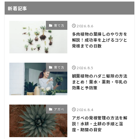
新着記事
育て方
2026.8.6
多肉植物の葉挿しのやり方を
解説！成功率を上げるコツと
発根までの日数
育て方
2026.8.5
観葉植物のハダニ駆除の方法
まとめ！葉水・薬剤・牛乳の
効果と予防策
アガベ
2026.8.4
アガベの発根管理の方法を解
説！水耕・土耕の手順と温
度・期間の目安