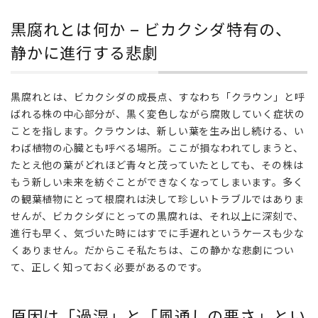
黒腐
れと
黒腐れとは何か – ビカクシダ特有の、
は何
か –
静かに進行する悲劇
ビカ
クシ
ダ特
黒腐れとは、ビカクシダの成長点、すなわち「クラウン」と呼
有
ばれる株の中心部分が、黒く変色しながら腐敗していく症状の
の、
ことを指します。クラウンは、新しい葉を生み出し続ける、い
静か
わば植物の心臓とも呼べる場所。ここが損なわれてしまうと、
に進
たとえ他の葉がどれほど青々と茂っていたとしても、その株は
行す
る悲
もう新しい未来を紡ぐことができなくなってしまいます。多く
劇
の観葉植物にとって根腐れは決して珍しいトラブルではありま
せんが、ビカクシダにとっての黒腐れは、それ以上に深刻で、
2
進行も早く、気づいた時にはすでに手遅れというケースも少な
原因
くありません。だからこそ私たちは、この静かな悲劇につい
は
「過
て、正しく知っておく必要があるのです。
湿」
と
原因は「過湿」と「風通しの悪さ」とい
「風