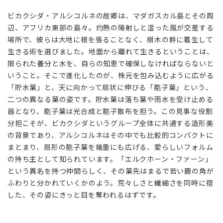
ん
ビカクシダ・アルシコルネの故郷は、マダガスカル島とその周
だ、
辺、アフリカ東部の島々。灼熱の陽射しと湿った風が交差する
扇の
妖精
場所で、彼らは大地に根を張ることなく、樹木の幹に着生して
生きる術を選びました。地面から離れて生きるということは、
2
限られた養分と水を、自らの知恵で確保しなければならないと
幾つ
いうこと。そこで進化したのが、株元を包み込むように広がる
もの
「貯水葉」と、天に向かって扇状に伸びる「胞子葉」という、
顔を
持
二つの異なる葉の姿です。貯水葉は落ち葉や雨水を受け止める
つ、
器となり、胞子葉は光合成と胞子散布を担う。この見事な役割
亜種
分担こそが、ビカクシダというグループ全体に共通する造形美
たち
の背景であり、アルシコルネはその中でも比較的コンパクトに
の見
まとまり、扇形の胞子葉を幾重にも広げる、愛らしいフォルム
どこ
の持ち主として知られています。「エルクホーン・ファーン」
ろ
という異名を持つ仲間らしく、その葉先はまるで若い鹿の角が
2.1
ふわりと分かれていくかのよう。荒々しさと繊細さを同時に宿
var.
した、その姿にきっと目を奪われるはずです。
alcicorne
王道の扇
姿