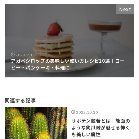
Next
2023.9.1
アガベシロップの美味しい使い方レシピ10選｜コー
ヒー・パンケーキ・料理に
関連する記事
2022.10.20
サボテン般若とは｜能面の
ような鉤爪棘が魅せる怖く
も美しい魔性