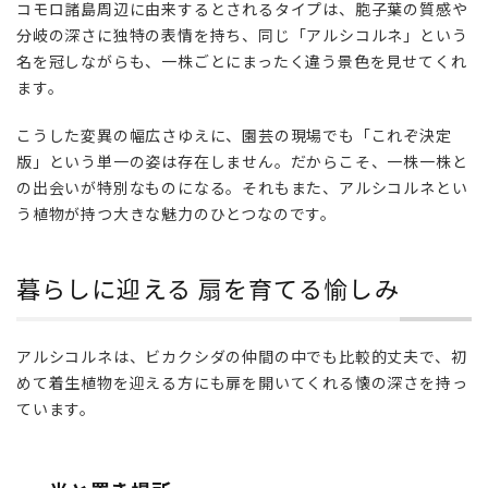
コモロ諸島周辺に由来するとされるタイプは、胞子葉の質感や
て
分岐の深さに独特の表情を持ち、同じ「アルシコルネ」という
る
名を冠しながらも、一株ごとにまったく違う景色を見せてくれ
愉
ます。
し
み
こうした変異の幅広さゆえに、園芸の現場でも「これぞ決定
3.1
版」という単一の姿は存在しません。だからこそ、一株一株と
光と
の出会いが特別なものになる。それもまた、アルシコルネとい
置き
う植物が持つ大きな魅力のひとつなのです。
場所
3.2
暮らしに迎える 扇を育てる愉しみ
水や
りと
湿度
アルシコルネは、ビカクシダの仲間の中でも比較的丈夫で、初
3.3
めて着生植物を迎える方にも扉を開いてくれる懐の深さを持っ
子株
ています。
と群
生を
楽し
む