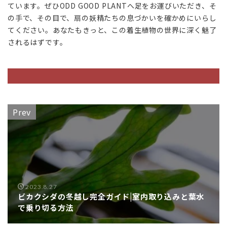
ています。ぜひODD GOOD PLANTへ足をお運びいただき、そ
の手で、その目で、扇の妖精たちの息づかいを確かめにいらし
てください。あなたもきっと、この着生植物の世界に深く魅了
されるはずです。
Prev
2023.8.27
ビカクシダの冬越し完全ガイド|室内取り込みと葉水
で乗り切る方法