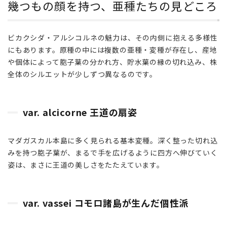
幾つもの顔を持つ、亜種たちの見どころ
2.2
var.
ビカクシダ・アルシコルネの魅力は、その内側に抱える多様性
vassei
コモ
にもあります。原種の中には複数の亜種・変種が存在し、産地
ロ諸
や個体によって胞子葉の分かれ方、貯水葉の縁の切れ込み、株
島が
全体のシルエットが少しずつ異なるのです。
生ん
だ個
性派
var. alcicorne 王道の扇姿
3
暮
マダガスカル本島に多く見られる基本変種。深く整った切れ込
ら
みを持つ胞子葉が、まるで手を広げるように四方へ伸びていく
し
に
姿は、まさに王道の美しさをたたえています。
迎
え
る
var. vassei コモロ諸島が生んだ個性派
扇
を
育