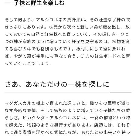
子株と群生を楽しむ
そして何より、アルシコルネの真骨頂は、その旺盛な子株の吹
きっぷりにあります。株元から次々と新しい命が顔を出し、放
っておいても自然と群生株へと育っていく、その逞しさ。ひと
つの株が家族のように増えていく様子を見守るのは、植物を育
てる喜びの中でも格別なものです。板付けにして壁に掛けれ
ば、やがて扇が幾重にも重なり合う、迫力の群生ボードへと育
っていくことでしょう。
さあ、あなただけの一株を探しに
マダガスカルの樹上で育まれた逞しさと、幾つもの亜種が織り
なす多彩な表情、そして家族のように増えていく子株たちの愛
らしさ。ビカクシダ・アルシコルネには、一鉢の植物という枠
を超えた、物語のような奥行きがあります。店頭には、それぞ
れに違う表情を浮かべた個体たちが、あなたとの出会いを待っ