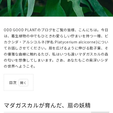
ODD GOOD PLANTのブログをご覧の皆様、こんにちは。今日
は、着生植物の中でもひときわ愛らしい佇まいを持つ一種、ビ
カクシダ・アルシコルネ(学名:Platycerium alcicorne)につい
てお話しさせてください。扇を広げるように伸びる胞子葉、そ
の優雅な曲線に触れるたび、私はいつも遠いマダガスカルの森
の匂いを想像してしまいます。さあ、あなたもこの奥深いシダ
の世界へようこそ。
目次
1
マダ
ガス
マダガスカルが育んだ、扇の妖精
カル
が育