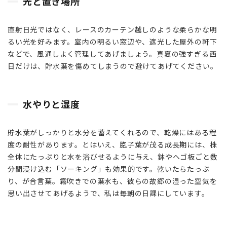
光と置き場所
4
直射日光ではなく、レースのカーテン越しのような柔らかな明
さ
あ、
るい光を好みます。室内の明るい窓辺や、遮光した屋外の軒下
あな
などで、風通しよく管理してあげましょう。真夏の強すぎる西
ただ
日だけは、貯水葉を傷めてしまうので避けてあげてください。
けの
一株
を探
水やりと湿度
しに
貯水葉がしっかりと水分を蓄えてくれるので、乾燥にはある程
度の耐性があります。とはいえ、胞子葉が茂る成長期には、株
全体にたっぷりと水を浴びせるように与え、鉢やヘゴ板ごと数
分間浸け込む「ソーキング」も効果的です。乾いたらたっぷ
り、が合言葉。霧吹きでの葉水も、彼らの故郷の湿った空気を
思い出させてあげるようで、私は毎朝の日課にしています。