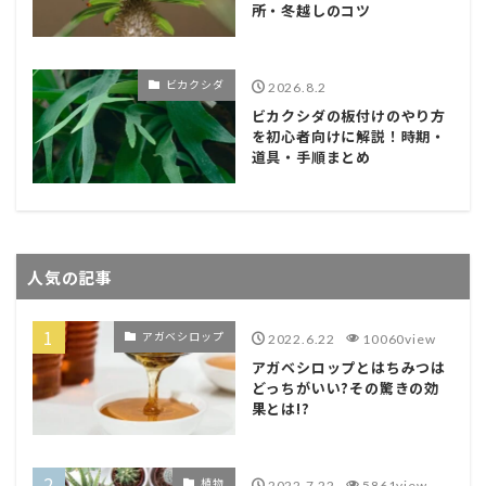
所・冬越しのコツ
ビカクシダ
2026.8.2
ビカクシダの板付けのやり方
を初心者向けに解説！時期・
道具・手順まとめ
人気の記事
アガベシロップ
2022.6.22
10060view
アガベシロップとはちみつは
どっちがいい?その驚きの効
果とは!?
植物
2022.7.22
5861view