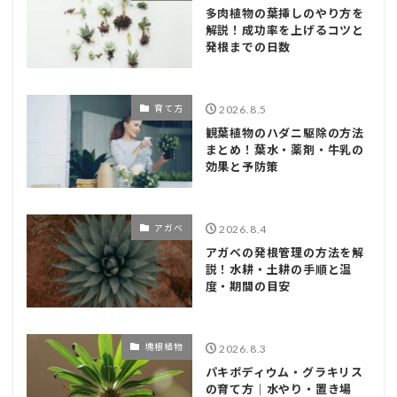
多肉植物の葉挿しのやり方を
解説！成功率を上げるコツと
発根までの日数
育て方
2026.8.5
観葉植物のハダニ駆除の方法
まとめ！葉水・薬剤・牛乳の
効果と予防策
アガベ
2026.8.4
アガベの発根管理の方法を解
説！水耕・土耕の手順と温
度・期間の目安
塊根植物
2026.8.3
パキポディウム・グラキリス
の育て方｜水やり・置き場