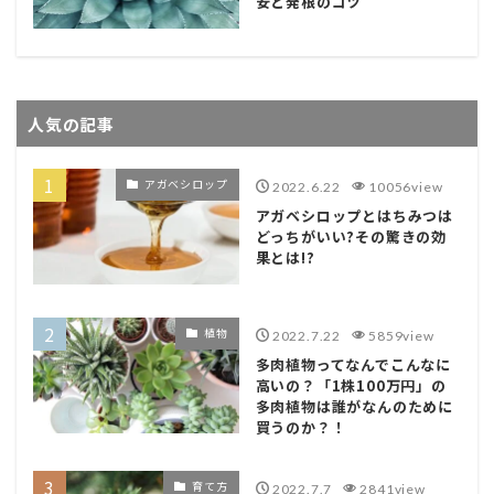
安と発根のコツ
人気の記事
アガベシロップ
2022.6.22
10056view
アガベシロップとはちみつは
どっちがいい?その驚きの効
果とは!?
植物
2022.7.22
5859view
多肉植物ってなんでこんなに
高いの？「1株100万円」の
多肉植物は誰がなんのために
買うのか？！
育て方
2022.7.7
2841view