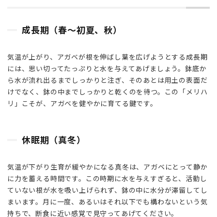
（春〜
初夏、
秋）
成長期（春〜初夏、秋）
2.2
休眠
気温が上がり、アガベが根を伸ばし葉を広げようとする成長期
期
には、思い切ってたっぷりと水を与えてあげましょう。鉢底か
（真
ら水が流れ出るまでしっかりと注ぎ、そのあとは用土の表面だ
冬）
けでなく、鉢の中までしっかりと乾くのを待つ。この「メリハ
2.3
リ」こそが、アガベを健やかに育てる鍵です。
梅雨
2.4
休眠期（真冬）
真夏
3
気温が下がり生育が緩やかになる真冬は、アガベにとって静か
水
に力を蓄える時間です。この時期に水を与えすぎると、活動し
や
り
ていない根が水を吸い上げられず、鉢の中に水分が滞留してし
で
まいます。月に一度、あるいはそれ以下でも構わないという気
失
持ちで、断食に近い感覚で見守ってあげてください。