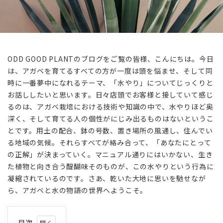
ODD GOOD PLANTのブログをご覧の皆様、こんにちは。今日
は、アガベを育てるすべての方が一度は頭を悩ませ、そして同
時に一番夢中になれるテーマ、「水やり」についてじっくりと
お話ししたいと思います。日々店頭でお客様と接していて感じ
るのは、アガベ栽培における技術や知識の中で、水やりほど奥
深く、そして育てる人の個性がにじみ出るものはないというこ
とです。用土の配合、鉢の号数、置き場所の風通し、住んでい
る地域の気候。それらすべてが絡み合って、「あなたにとって
の正解」が決まっていく。マニュアル通りにはいかない、生き
た植物と向き合う醍醐味そのものが、この水やりという行為に
凝縮されているのです。さあ、乾いた大地に思いを馳せなが
ら、アガベと水の物語の世界へようこそ。
目次