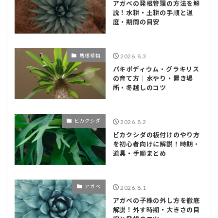
アガベの発根管理の方法を解
説！水耕・土耕の手順と温
度・期間の目安
塊根植物
2026.8.3
パキポディウム・グラキリス
の育て方｜水やり・置き場
所・冬越しのコツ
ビカクシダ
2026.8.2
ビカクシダの板付けのやり方
を初心者向けに解説！時期・
道具・手順まとめ
アガベ
2026.8.1
アガベの子株の外し方を徹底
解説！外す時期・大きさの目