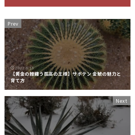
Prev
2022.8.15
【黄金の棘纏う孤高の王様】サボテン 金鯱の魅力と
育て方
Next