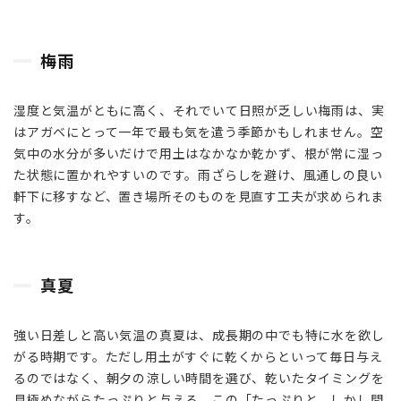
敗
し
や
梅雨
す
い
ポ
湿度と気温がともに高く、それでいて日照が乏しい梅雨は、実
イ
はアガベにとって一年で最も気を遣う季節かもしれません。空
ン
気中の水分が多いだけで用土はなかなか乾かず、根が常に湿っ
ト
た状態に置かれやすいのです。雨ざらしを避け、風通しの良い
4
軒下に移すなど、置き場所そのものを見直す工夫が求められま
店
す。
長
か
ら
真夏
の
招
待
強い日差しと高い気温の真夏は、成長期の中でも特に水を欲し
がる時期です。ただし用土がすぐに乾くからといって毎日与え
るのではなく、朝夕の涼しい時間を選び、乾いたタイミングを
見極めながらたっぷりと与える。この「たっぷりと、しかし間