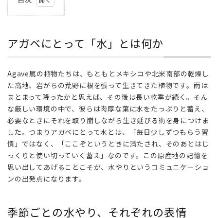
1
アガベ
にとっ
アガベにとって「水」とは何か
て
「水」
とは何
Agave属の植物たちは、もともとメキシコや北米南部の乾燥し
か
た高地、岩がちの荒野に根を張って生きてきた植物です。雨は
2
まとまって降ったかと思えば、その後は長い乾季が続く。そん
季節
な厳しい環境の中で、彼らは肉厚な葉に水をたっぷりと蓄え、
ごと
必要なときにそれを取り崩しながら生き延びる術を身につけま
の水
した。つまりアガベにとって水とは、「毎日少しずつもらう習
や
慣」ではなく、「ここぞというときに満たされ、そのあとはじ
り、
それ
っくりと使い切っていく蓄え」なのです。この原産地の記憶を
ぞれ
思い出してあげることこそが、水やりというコミュニケーショ
の表
ンの出発点になります。
情
2.1
季節ごとの水やり、それぞれの表情
成長期