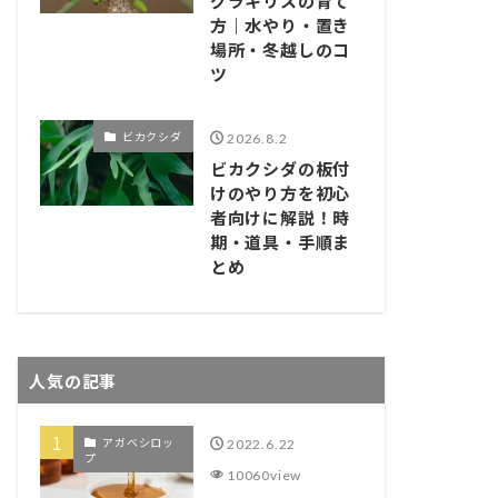
グラキリスの育て
方｜水やり・置き
場所・冬越しのコ
ツ
ビカクシダ
2026.8.2
ビカクシダの板付
けのやり方を初心
者向けに解説！時
期・道具・手順ま
とめ
人気の記事
アガベシロッ
2022.6.22
プ
10060view