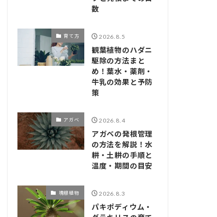
数
育て方
2026.8.5
観葉植物のハダニ
駆除の方法まと
め！葉水・薬剤・
牛乳の効果と予防
策
アガベ
2026.8.4
アガベの発根管理
の方法を解説！水
耕・土耕の手順と
温度・期間の目安
塊根植物
2026.8.3
パキポディウム・