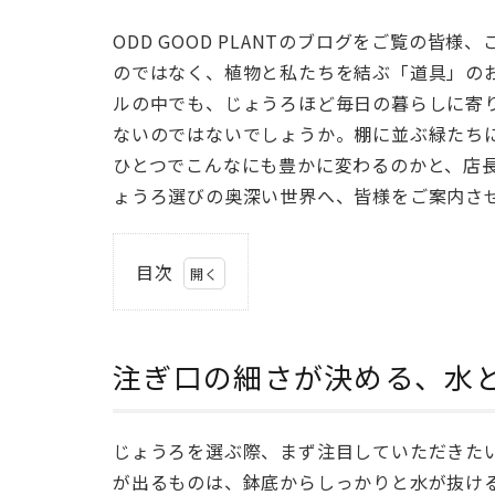
ODD GOOD PLANTのブログをご覧の皆
のではなく、植物と私たちを結ぶ「道具」の
ルの中でも、じょうろほど毎日の暮らしに寄
ないのではないでしょうか。棚に並ぶ緑たち
ひとつでこんなにも豊かに変わるのかと、店
ょうろ選びの奥深い世界へ、皆様をご案内さ
目次
1
注ぎ
口の
注ぎ口の細さが決める、水
細さ
が決
め
じょうろを選ぶ際、まず注目していただきた
る、
が出るものは、鉢底からしっかりと水が抜け
水と