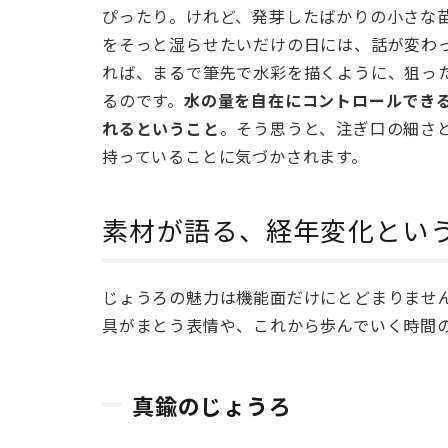
ぴったり。けれど、発芽したばかりの小さな
いう
をそっと湿らせたいだけの日には、話が変わ
命へ
れば、まるで筆先で水彩を描くように、狙っ
の繊
細な
るのです。
水の量を自在にコントロールでき
対話
れるということ
。そう思うと、注ぎ口の細さ
持っていることに気づかされます。
2
素材
が語
素材が語る、経年変化とい
る、
経年
変化
じょうろの魅力は機能面だけにとどまりませ
とい
具がまとう表情や、これから歩んでいく時間
う名
のも
うひ
とつ
真鍮のじょうろ
の物
語