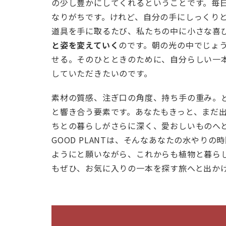
の少し豊かにしてくれるということです。毎
間へ
なりがちです。けれど、自分の手にしっくり
と変
道具を手に取るたび、私たちの中に小さな喜
えて
と姿を変えていく
のです。朝の光の中でじょ
くれ
せる。そのひとときのために、自分らしい一
る
していただきたいのです。
素材の質感、注ぎ口の角度、持ち手の重み。
と響き合う要素です。あなたもきっと、まだ
ちとの暮らしがさらに深く、愛おしいものへと
GOOD PLANTは、そんなあなたの水やり
ようにと願いながら、これからも植物と暮ら
もぜひ、お気に入りの一本を探す旅へと出か