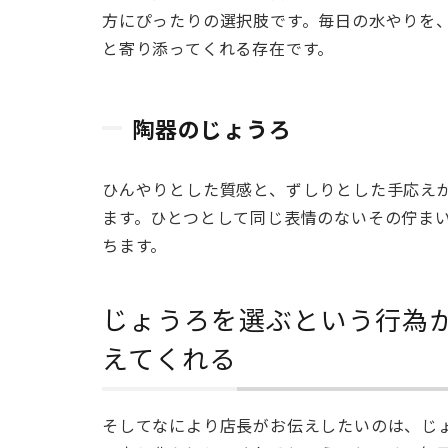
うろ
方にぴったりの選択肢です。毎日の水やりを
2.4
と寄り添ってくれる存在です。
陶器
のじ
ょう
陶器のじょうろ
ろ
3
ひんやりとした質感と、ずしりとした手応え
じょ
ます。ひとつとして同じ表情のないその佇ま
うろ
ちます。
を選
ぶと
いう
じょうろを選ぶという行為
行為
えてくれる
が、
日課
を愛
おし
そしてなにより店長がお伝えしたいのは、じ
い時