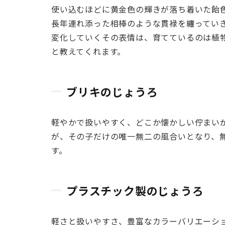
使い込むほどに黄金色の輝きが落ち着いた飴
2.1
長年連れ添った相棒のような貫禄を纏ってい
真鍮
変化していくその表情は、育てているのは植
のじ
と教えてくれます。
ょう
ろ
2.2
ブリキのじょうろ
ブリ
キの
軽やかで扱いやすく、どこか懐かしい佇まい
じょ
が、その子だけの唯一無二の風合いとなり、
うろ
す。
2.3
プラ
スチ
プラスチック製のじょうろ
ック
製の
じょ
軽さと扱いやすさ、豊富なカラーバリエーシ