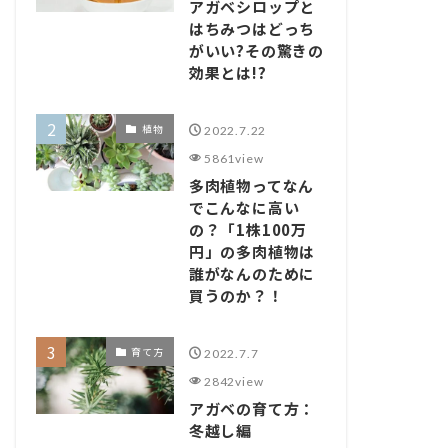
アガベシロップと
はちみつはどっち
がいい?その驚きの
効果とは!?
植物
2022.7.22
5861view
多肉植物ってなん
でこんなに高い
の？「1株100万
円」の多肉植物は
誰がなんのために
買うのか？！
育て方
2022.7.7
2842view
アガベの育て方：
冬越し編