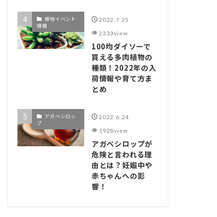
植物イベント
2022.7.25
情報
2333view
100均ダイソーで
買える多肉植物の
種類！2022年の入
荷情報や育て方ま
とめ
アガベシロッ
2022.6.24
プ
1928view
アガベシロップが
危険と言われる理
由とは？妊娠中や
赤ちゃんへの影
響！