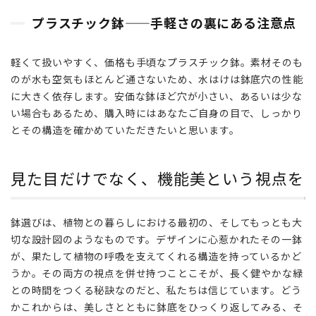
いだ
プラスチック鉢——手軽さの裏にある注意点
で
3.3
軽くて扱いやすく、価格も手頃なプラスチック鉢。素材そのも
プラ
のが水も空気もほとんど通さないため、水はけは鉢底穴の性能
スチ
ック
に大きく依存します。安価な鉢ほど穴が小さい、あるいは少な
鉢
い場合もあるため、購入時にはあなたご自身の目で、しっかり
——
とその構造を確かめていただきたいと思います。
手軽
さの
裏に
見た目だけでなく、機能美という視点を
ある
注意
点
鉢選びは、植物との暮らしにおける最初の、そしてもっとも大
4
切な設計図のようなものです。デザインに心惹かれたその一鉢
見た
が、果たして植物の呼吸を支えてくれる構造を持っているかど
目だ
うか。その両方の視点を併せ持つことこそが、長く健やかな緑
けで
との時間をつくる秘訣なのだと、私たちは信じています。どう
な
かこれからは、美しさとともに鉢底をひっくり返してみる、そ
く、