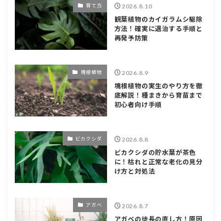
育て方
2026.8.10
観葉植物のカイガラムシ駆除
方法！確実に退治する手順と
再発予防策
塊根植物
2026.8.9
塊根植物の実生のやり方を徹
底解説！種まきから育苗まで
初心者向け手順
ビカクシダ
2026.8.8
ビカクシダの貯水葉が茶色
に！枯れと正常な老化の見分
け方と対処法
アガベ
2026.8.7
アガベの徒長の直し方！原因