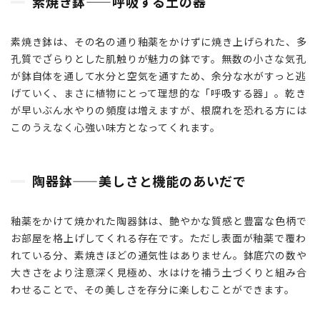
素焼き鉢——呼吸する土の器
け
の
表
素焼き鉢は、その名の通り釉薬をかけずに焼き上げられた、多
情
孔質でざらりとした肌触りが魅力の鉢です。無数の小さな気孔
3.1
が鉢自体を通して水分と空気を通すため、余分な水がすっと逃
素焼
げていく、まさに植物にとって理想的な「呼吸する器」。乾き
き鉢
が早いぶん水やりの頻度は増えますが、根腐れを恐れる方には
——
このうえなく心強い味方となってくれます。
呼吸
する
土の
陶器鉢——美しさと機能のあいだで
器
3.2
釉薬をかけて焼かれた陶器鉢は、艶やかな質感と豊富な色柄で
陶器
お部屋を格上げしてくれる存在です。ただし表面が釉薬で覆わ
鉢
——
れている分、素焼きほどの通気性はありません。鉢底穴の数や
美し
大きさをより注意深く見極め、水はけを補う土づくりと組み合
さと
わせることで、その美しさを存分に楽しむことができます。
機能
のあ