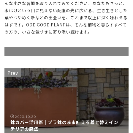
んな小さな習慣を取り入れてみてください。あなたもきっと、
機能
水はけという目に見えない配慮の先に広がる、生き生きとした
美と
いう
葉やつやめく新芽との出会いを、これまで以上に深く味わえる
視点
はずです。ODD GOOD PLANTは、そんな植物と暮らすすべて
を
の方の、小さな気づきに寄り添い続けます。
Prev
2023.10.20
鉢カバー活用術｜プラ鉢のまま叶える着せ替えイン
テリアの魔法