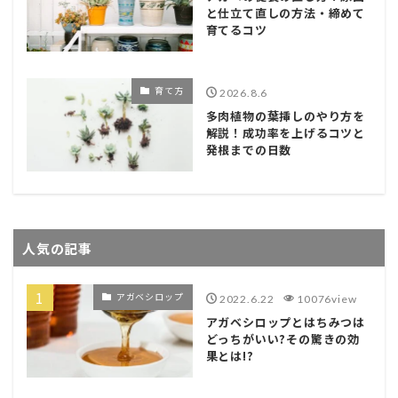
と仕立て直しの方法・締めて
育てるコツ
育て方
2026.8.6
多肉植物の葉挿しのやり方を
解説！成功率を上げるコツと
発根までの日数
人気の記事
アガベシロップ
2022.6.22
10076view
アガベシロップとはちみつは
どっちがいい?その驚きの効
果とは!?