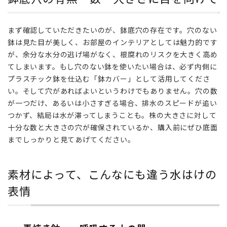
さに
目を
まず確認していただきたいのが、鉢底穴の存在です。穴のない
向け
鉢は見た目が美しく、お部屋のインテリアとしては魅力的です
て
が、余分な水分の逃げ場がなく、根腐れのリスクを大きく高め
3
てしまいます。もし穴のない鉢を使いたい場合は、必ず内側に
素
プラスチック鉢を仕込む「鉢カバー」として活用してくださ
材
い。そして穴があればよいというわけでもありません。穴の数
に
が一つだけ、あるいは小さすぎる場合、排水のスピードが追い
よ
っ
つかず、結局は水が滞ってしまうことも。株の大きさに対して
て、
十分な数と大きさの穴が確保されているか、購入前にぜひ底面
こ
までしっかりと見てあげてください。
ん
な
に
素材によって、こんなにも違う水はけの
も
表情
違
う
水
は