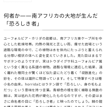
1
何者
か
何者か——南アフリカの大地が生んだ
——
南ア
「恐ろしき者」
フリ
カの
大地
ユーフォルビア・ホリダの故郷は、南アフリカ東ケープ州を中
が生
心とした乾燥地帯。灼熱の陽光と乏しい雨、痩せた岩場という
んだ
過酷な環境の中で、この植物は水を体内にたっぷりと蓄えられ
「恐
る分厚い稜状の体へと姿を変えていきました。見た目はまるで
ろし
サボテンのようですが、実はトウダイグサ科ユーフォルビア属
き
者」
という全く異なる系譜の植物。過酷な環境に適応した結果、遠
く離れた種同士が驚くほど似た姿にたどり着く「収斂進化」の
2
妙を、その体は雄弁に物語っています。そして特筆すべきは種
代表
小名の由来。horridaとはラテン語で「恐ろしい、身の毛もよ
品
だつ」という意味を持つ言葉。青緑色の稜を鋭く縁取る無数の
種・
見ど
棘は、実は枯れた花柄が硬化したものなのですが、その姿はま
ころ
さに命名者の目に「恐ろしき者」と映ったのでしょう。棘の鎧
——