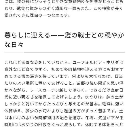
には、稜の縁にひっそりと小さな黄緑色の花を咲かせることも
くく
あり、武骨な体からのぞく繊細な一面もまた、この植物が長く
りに
愛されてきた理由の一つなのです。
——
店主
よ
暮らしに迎える——鎧の戦士との穏やか
り、
あな
な日々
たを
お待
ちし
これほど武骨な姿をしていながら、ユーフォルビア・ホリダは
てい
意外なほど育てやすく、初めて多肉植物を迎える方にもおすす
ます
めできる懐の深さを持っています。何よりも大切なのは、日当
たりのよい場所に置いてあげること。故郷の強い陽光を思い浮
かべながら、レースカーテン越しではなく、できるだけ直射日
光に近い明るさを確保してあげましょう。水やりは、鉢の土が
しっかりと乾いてからたっぷりと与えるのが基本。乾燥に強い
体質ゆえ、多少の水切れよりも過湿の方がずっと苦手です。土
は水はけのよい多肉植物用の配合を選び、冬場、気温が下がる
時期には水やりの回数をぐっと減らして、休眠する体をそっと