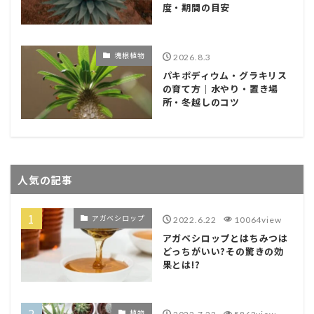
度・期間の目安
塊根植物
2026.8.3
パキポディウム・グラキリス
の育て方｜水やり・置き場
所・冬越しのコツ
人気の記事
アガベシロップ
2022.6.22
10064view
アガベシロップとはちみつは
どっちがいい?その驚きの効
果とは!?
植物
2022.7.22
5862view