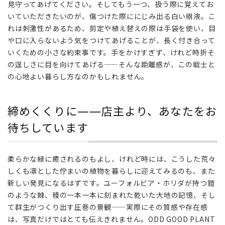
見守ってあげてください。そしてもう一つ、扱う際に覚えてお
いていただきたいのが、傷つけた際ににじみ出る白い樹液。こ
れは刺激性があるため、剪定や植え替えの際は手袋を使い、目
や口に入らないよう気をつけてあげることが、長く付き合って
いくための小さな約束事です。手をかけすぎず、けれど時折そ
の逞しさに目を向けてあげる——そんな距離感が、この戦士と
の心地よい暮らし方なのかもしれません。
締めくくりに——店主より、あなたをお
待ちしています
柔らかな緑に癒されるのもよし、けれど時には、こうした荒々
しくも凛とした佇まいの植物を暮らしに迎えてみるのも、また
新しい発見になるはずです。ユーフォルビア・ホリダが持つ鎧
のような棘、稜の一本一本に刻まれた乾いた大地の記憶、そし
て群生がつくり出す圧巻の景観——実際にその質感や存在感
は、写真だけではとても伝えきれません。ODD GOOD PLANT