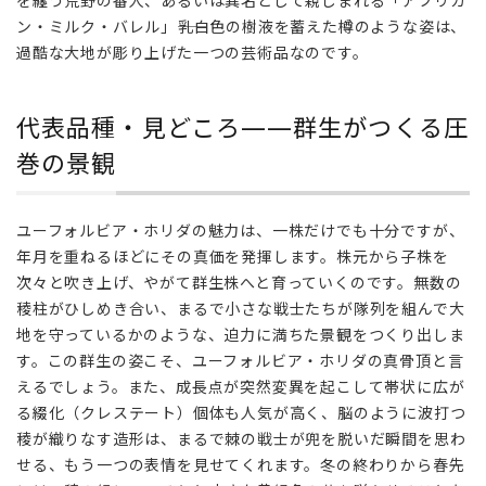
を纏う荒野の番人、あるいは異名として親しまれる「アフリカ
群生
ン・ミルク・バレル」――乳白色の樹液を蓄えた樽のような姿は、
がつ
過酷な大地が彫り上げた一つの芸術品なのです。
くる
圧巻
の景
代表品種・見どころ——群生がつくる圧
観
巻の景観
3
暮ら
しに
ユーフォルビア・ホリダの魅力は、一株だけでも十分ですが、
迎え
年月を重ねるほどにその真価を発揮します。株元から子株を
る
次々と吹き上げ、やがて群生株へと育っていくのです。無数の
——
鎧の
稜柱がひしめき合い、まるで小さな戦士たちが隊列を組んで大
戦士
地を守っているかのような、迫力に満ちた景観をつくり出しま
との
す。この群生の姿こそ、ユーフォルビア・ホリダの真骨頂と言
穏や
えるでしょう。また、成長点が突然変異を起こして帯状に広が
かな
る綴化（クレステート）個体も人気が高く、脳のように波打つ
日々
稜が織りなす造形は、まるで棘の戦士が兜を脱いだ瞬間を思わ
4
せる、もう一つの表情を見せてくれます。冬の終わりから春先
締め