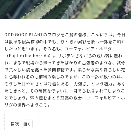
ODD GOOD PLANTのブログをご覧の皆様、こんにちは。今日
は数ある観葉植物の中でも、ひときわ異彩を放つ一鉢をご紹介
したいと思います。その名も、ユーフォルビア・ホリダ
（Euphorbia horrida）。サボテンさながらの鋭い棘に覆わ
れ、まるで戦場から帰ってきたばかりの古強者のような、武骨
で荒々しい姿を纏った多肉植物です。柔らかな葉や愛らしい花
に心奪われるのも植物の楽しみですが、この一鉢が放つのは、
そうした甘やかさとは対極にある「力強さ」という魅力。あな
たもきっと、その硬質な佇まいに一目で心を掴まれてしまうこ
とでしょう。棘の鎧をまとう孤高の戦士、ユーフォルビア・ホ
リダの世界へようこそ。
目次