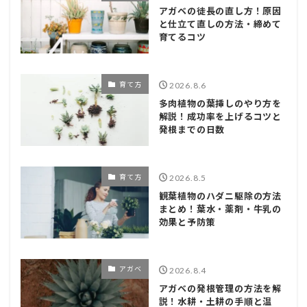
アガベの徒長の直し方！原因
と仕立て直しの方法・締めて
育てるコツ
育て方
2026.8.6
多肉植物の葉挿しのやり方を
解説！成功率を上げるコツと
発根までの日数
育て方
2026.8.5
観葉植物のハダニ駆除の方法
まとめ！葉水・薬剤・牛乳の
効果と予防策
アガベ
2026.8.4
アガベの発根管理の方法を解
説！水耕・土耕の手順と温