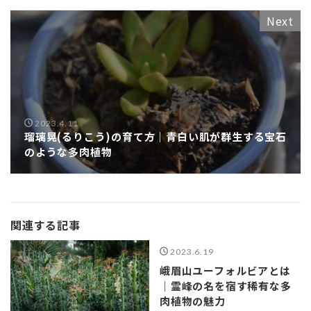
Next
2023.4.11
瑠璃晃(るりこう)の育て方｜青白い肌が群生する宝石
のような多肉植物
関連する記事
2023.6.19
峨眉山ユーフォルビアとは
｜霊峰の名を宿す稀有な多
肉植物の魅力