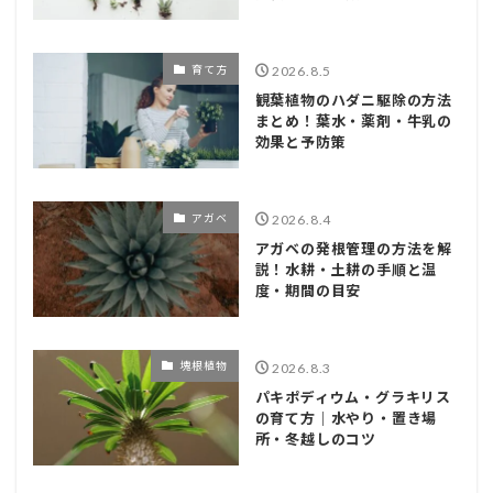
育て方
2026.8.5
観葉植物のハダニ駆除の方法
まとめ！葉水・薬剤・牛乳の
効果と予防策
アガベ
2026.8.4
アガベの発根管理の方法を解
説！水耕・土耕の手順と温
度・期間の目安
塊根植物
2026.8.3
パキポディウム・グラキリス
の育て方｜水やり・置き場
所・冬越しのコツ