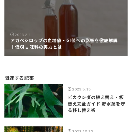
2023.2.1
アガベシロップの血糖値・GI値への影響を徹底解説
｜低GI甘味料の実力とは
関連する記事
2023.8.18
ビカクシダの植え替え・板
替え完全ガイド|貯水葉を守
る移し替え術
2022.10.20