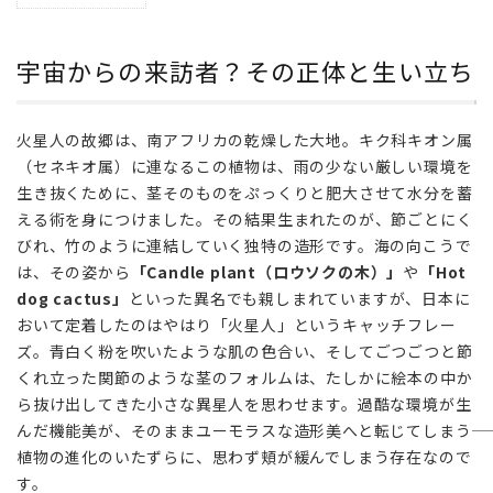
1
宇宙
から
宇宙からの来訪者？その正体と生い立ち
の来
訪
者？
火星人の故郷は、南アフリカの乾燥した大地。キク科キオン属
その
（セネキオ属）に連なるこの植物は、雨の少ない厳しい環境を
正体
と生
生き抜くために、茎そのものをぷっくりと肥大させて水分を蓄
い立
える術を身につけました。その結果生まれたのが、節ごとにく
ち
びれ、竹のように連結していく独特の造形です。海の向こうで
は、その姿から
「Candle plant（ロウソクの木）」
や
「Hot
2
dog cactus」
といった異名でも親しまれていますが、日本に
見どこ
ろは
おいて定着したのはやはり「火星人」というキャッチフレー
「節」
ズ。青白く粉を吹いたような肌の色合い、そしてごつごつと節
と
くれ立った関節のような茎のフォルムは、たしかに絵本の中か
「葉」
ら抜け出してきた小さな異星人を思わせます。過酷な環境が生
の対比
んだ機能美が、そのままユーモラスな造形美へと転じてしまう――
の妙
植物の進化のいたずらに、思わず頬が緩んでしまう存在なので
3
す。