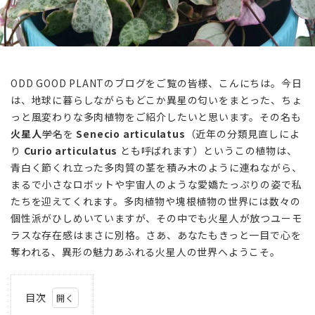
ODD GOOD PLANTのブログをご覧の皆様、こんにちは。今日
は、地球に暮らしながらもどこか異星の匂いをまとった、ちょ
っと風変わりな多肉植物をご紹介したいと思います。その名も
火星人
――学名を
Senecio articulatus
（近年の分類見直しによ
り
Curio articulatus
とも呼ばれます）というこの植物は、
青白く節くれ立った多肉質の茎を積み木のように連ねながら、
まるで小さなロボットや宇宙人のような愛嬌たっぷりの姿で私
たちを迎えてくれます。多肉植物や塊根植物の世界には数々の
個性派がひしめいていますが、その中でも火星人が放つユーモ
ラスな存在感はまさに別格。さあ、あなたもきっと一目で心を
奪われる、異形の魅力あふれる火星人の世界へようこそ。
目次