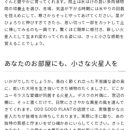
ぐんと健やかに育ってくれます。用土は水はけの良い多肉植物
用の培養土を選び、冬場、気温が下がる時期には水やりの回数
を控えめにして、寒さからそっと守ってあげてください。茎が
ひょろりと伸びすぎてきたら、思い切って一部をカットして土
に挿してみるのも一興です。驚くほど簡単に根付き、新しい火
星人として生まれ変わってくれる姿には、きっと小さな感動を
覚えることでしょう。
あなたのお部屋にも、小さな火星人を
いかがでしたでしょうか。青白く節くれ立った不思議な姿の奥
に、乾いた大地を生き抜いてきた植物のたくましさと、どこか
ユーモラスな愛嬌が同居する火星人。デスクの片隅に、窓辺の
棚に、そっと置くだけで、日常にささやかな異星の風を運んで
きてくれます。ODD GOOD PLANTの店頭では、表情豊かな火
星人たちが皆様をお待ちしております。実際に手に取り、あの
独特の質感と佇まいをぜひ確かめにいらしてください。きっと