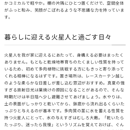
かコミカルで軽やか。棚の片隅にひとつ置くだけで、空間全体
がふっと和み、笑顔がこぼれるような不思議な力を持っていま
す。
暮らしに迎える――火星人と過ごす日々
火星人を我が家に迎えるにあたって、身構える必要はまったく
ありません。もともと乾燥地帯育ちのたくましい性質を持って
いるため、初めて多肉植物に挑戦する方にもきっと寄り添って
くれる相棒になるはずです。置き場所は、レースカーテン越し
のような柔らかな日差しが差し込む窓辺がおすすめ。真夏の強
すぎる直射日光は葉焼けの原因になることがあるので、そんな
時期だけは半日陰へ少し避難させてあげましょう。水やりは、
土の表面がしっかりと乾いてから、鉢底から流れ出るくらいた
っぷりと与えるのが基本です。多肉質の茎に水を蓄える性質を
持つ火星人にとって、水の与えすぎはむしろ大敵。「乾いたら
たっぷり、迷ったら我慢」というリズムを覚えておけば、ぐん