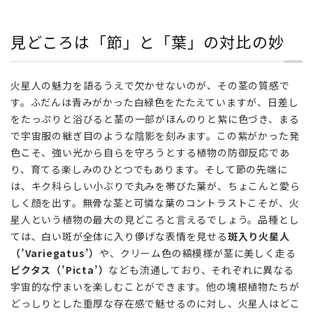
暮ら
しに
迎え
見どころは「節」と「葉」の対比の妙
る――
火星
人と
火星人の魅力を語るうえで欠かせないのが、その茎の質感で
過ご
す。ふだんは青みがかった白緑色をたたえていますが、日差し
す
をたっぷりと浴びると茎の一部がほんのりと紫に色づき、まる
日々
で宇宙服の継ぎ目のような陰影を刻みます。この紫がかった発
4
色こそ、強い光から自らを守ろうとする植物の防御反応であ
あな
り、育てる楽しみのひとつでもあります。そして節の先端に
たの
は、キク科らしい小ぶりで丸みを帯びた葉が、ちょこんと愛ら
お部
しく顔を出す。無骨な茎と可憐な葉のコントラストこそが、火
屋に
星人という植物の最大の見どころと言えるでしょう。品種とし
も、
ては、白い斑が全体に入り儚げな表情を見せる
斑入り火星人
小さ
な火
（’Variegatus’）
や、クリーム色の縞模様が茎に美しく走る
星人
ピクタス（’Picta’）
なども流通しており、それぞれに異なる
を
宇宙的な佇まいを楽しむことができます。他の塊根植物たちが
どっしりとした重厚な存在感で魅せるのに対し、火星人はどこ