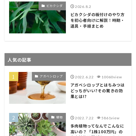
ビカクシダ
2026.8.2
ビカクシダの板付けのやり方
を初心者向けに解説！時期・
道具・手順まとめ
人気の記事
アガベシロップ
2022.6.22
10060view
アガベシロップとはちみつは
どっちがいい?その驚きの効
果とは!?
植物
2022.7.22
5861view
多肉植物ってなんでこんなに
高いの？「1株100万円」の