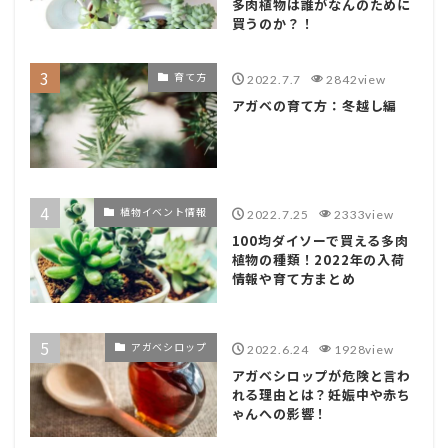
多肉植物は誰がなんのために
買うのか？！
育て方
2022.7.7
2842view
アガベの育て方：冬越し編
植物イベント情報
2022.7.25
2333view
100均ダイソーで買える多肉
植物の種類！2022年の入荷
情報や育て方まとめ
アガベシロップ
2022.6.24
1928view
アガベシロップが危険と言わ
れる理由とは？妊娠中や赤ち
ゃんへの影響！