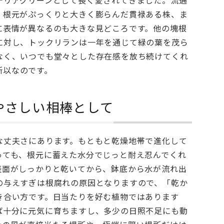
、根元がぷっくりと大きく膨らんだ貫禄ある株、ま
に表情が異なるのも大きな見どころです。他の塊根
に対し、トックリランは一年を通じて緑の葉を茂ら
なく、いつでも堂々とした存在感を放ち続けてくれ
所以なのです。
やさしい相棒として
な丈夫さにあります。もともと乾燥地帯で進化して
っても、根元に蓄えた水分でじっと耐え忍んでくれ
表面がしっかりと乾いてから、鉢底から水が流れ出
の与えすぎは根腐れの原因となりますので、「乾か
き合い方です。日当たりを好む植物ではあります
ば十分に元気に育ちますし、多少の日照不足にも動