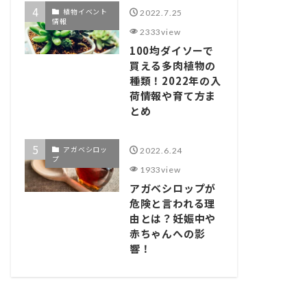
植物イベント
2022.7.25
情報
2333view
100均ダイソーで
買える多肉植物の
種類！2022年の入
荷情報や育て方ま
とめ
アガベシロッ
2022.6.24
プ
1933view
アガベシロップが
危険と言われる理
由とは？妊娠中や
赤ちゃんへの影
響！