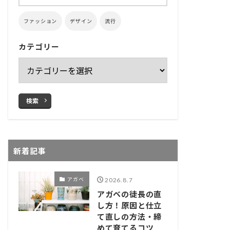
ファッション
デザイン
流行
カテゴリー
検索
新着記事
アガベ
2026.8.7
アガベの徒長の直
し方！原因と仕立
て直しの方法・締
めて育てるコツ