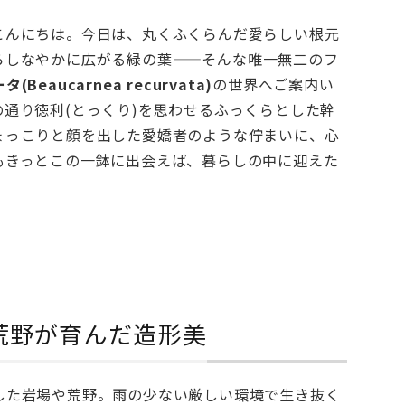
様、こんにちは。今日は、丸くふくらんだ愛らしい根元
らしなやかに広がる緑の葉——そんな唯一無二のフ
eaucarnea recurvata)
の世界へご案内い
通り徳利(とっくり)を思わせるふっくらとした幹
ょっこりと顔を出した愛嬌者のような佇まいに、心
もきっとこの一鉢に出会えば、暮らしの中に迎えた
荒野が育んだ造形美
した岩場や荒野。雨の少ない厳しい環境で生き抜く