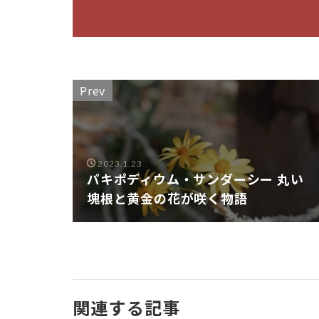
——
徳利
の相
棒
に、
店頭
Prev
で出
会っ
てく
ださ
2023.1.23
い
パキポディウム・サンダーシー 丸い
塊根と黄金の花が咲く物語
関連する記事