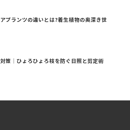
アプランツの違いとは?着生植物の奥深き世
長対策｜ひょろひょろ枝を防ぐ日照と剪定術