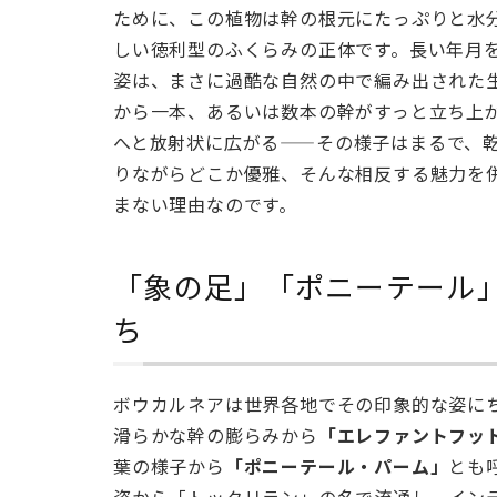
——
ために、この植物は幹の根元にたっぷりと水
メ
しい徳利型のふくらみの正体です。長い年月
キ
姿は、まさに過酷な自然の中で編み出された
シ
から一本、あるいは数本の幹がすっと立ち上
コ
の
へと放射状に広がる——その様子はまるで、
荒
りながらどこか優雅、そんな相反する魅力を
野
まない理由なのです。
が
育
ん
「象の足」「ポニーテール
だ
ち
造
形
美
ボウカルネアは世界各地でその印象的な姿に
2
滑らかな幹の膨らみから
「エレファントフット
「象
葉の様子から
「ポニーテール・パーム」
とも
の
姿から「トックリラン」の名で流通し、イン