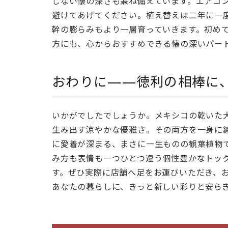
じない懐の深さも兼ね備えています。エアコ
え
る
避けてあげてください。植え替えは二年に一
——
幹の膨らみもより一層育っていきます。初め
丈
方にも、心からおすすめできる懐の深いパー
夫
で
や
おわりに——徳利の相棒に
さ
し
い
いかがでしたでしょうか。メキシコの乾いた
相
生み出す涼やかな優雅さ。その両方を一身に
棒
に愛着が深まる、まさに一生ものの観葉植物です。
と
み方も表情も一つひとつ違う個性豊かなトッ
し
す。ぜひ実際に店舗へ足をお運びいただき、
て
あなたの暮らしに、きっと新しい彩りと安ら
4
おわ
りに