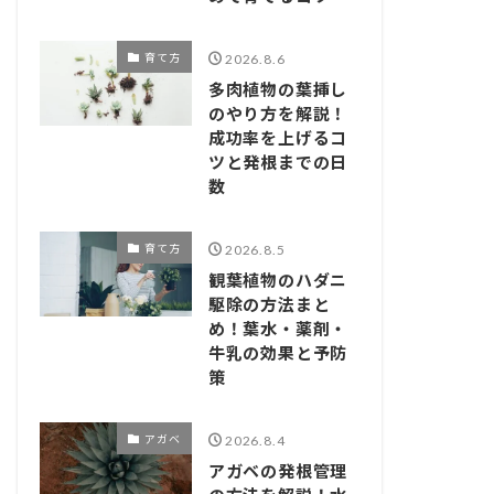
育て方
2026.8.6
多肉植物の葉挿し
のやり方を解説！
成功率を上げるコ
ツと発根までの日
数
育て方
2026.8.5
観葉植物のハダニ
駆除の方法まと
め！葉水・薬剤・
牛乳の効果と予防
策
アガベ
2026.8.4
アガベの発根管理