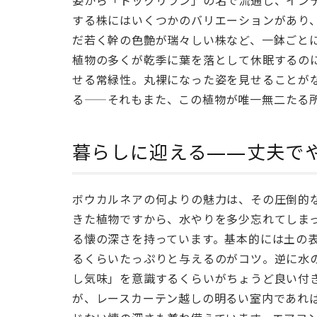
足」
する株にはいくつかのバリエーションがあり
「ポ
ニー
だ若く幹の色艶が瑞々しい株など、一鉢ごと
テー
植物の多くが乾季に葉を落として休眠するの
ル」
せる常緑性。丸裸になった姿を見せることが
——
る——それもまた、この植物が唯一無二たる
世界
中で
愛さ
暮らしに迎える——丈夫で
れる
異名
たち
ボウカルネアの何よりの魅力は、その圧倒的
3
きた植物ですから、水やりを多少忘れてしま
暮
る懐の深さを持っています。基本的には土の
ら
るくらいたっぷりと与えるのがコツ。逆に水
し
し気味」を意識するくらいがちょうど良い付
に
が、レースカーテン越しの明るい室内であれ
迎