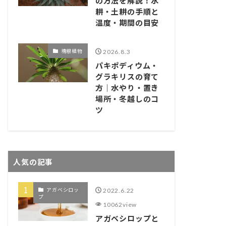
の方法を解説！水
耕・土耕の手順と
温度・期間の目安
塊根植物
2026.8.3
パキポディウム・
グラキリスの育て
方｜水やり・置き
場所・冬越しのコ
ツ
人気の記事
アガベシロッ
2022.6.22
プ
10062view
アガベシロップと