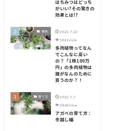
はちみつはどっち
がいい?その驚きの
効果とは!?
植物
2022.7.22
5861view
多肉植物ってなん
でこんなに高い
の？「1株100万
円」の多肉植物は
誰がなんのために
買うのか？！
育て方
2022.7.7
2843view
アガベの育て方：
冬越し編