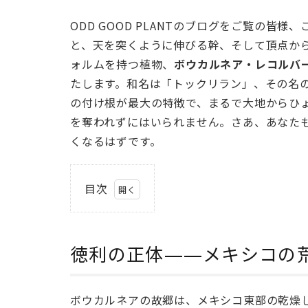
ODD GOOD PLANTのブログをご覧の皆
と、天を突くように伸びる幹、そして頂点か
ォルムを持つ植物、
ボウカルネア・レコルバータ(B
たします。和名は「トックリラン」、その名の
の付け根が最大の特徴で、まるで大地からひ
を奪われずにはいられません。さあ、あなた
くなるはずです。
目次
1
徳
利
徳利の正体——メキシコの
の
正
体
ボウカルネアの故郷は、メキシコ東部の乾燥