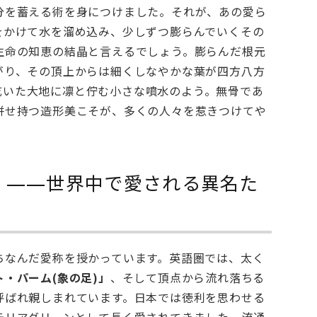
分を蓄える術を身につけました。それが、あの愛ら
をかけて水を溜め込み、少しずつ膨らんでいくその
生命の知恵の結晶と言えるでしょう。膨らんだ根元
がり、その頂上からは細くしなやかな葉が四方八方
乾いた大地に凛と佇む小さな噴水のよう。無骨であ
併せ持つ造形美こそが、多くの人々を惹きつけてや
」——世界中で愛される異名た
ちなんだ愛称を授かっています。英語圏では、太く
・パーム(象の足)」
、そして頂点から流れ落ちる
呼ばれ親しまれています。日本では徳利を思わせる
テリアグリーンとして長く愛されてきました。流通