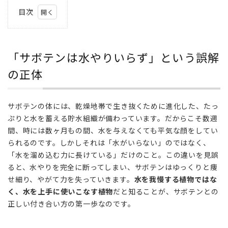
目次
1
「サ
ボテ
「サボテンは水やりいらず」という誤解
ンは
水や
の正体
りい
ら
ず」
サボテンの体には、乾燥地帯で生き抜くために進化した、たっ
とい
ぷりと水を蓄える貯水組織が備わっています。だからこそ数週
う誤
間、時には数ヶ月もの間、水を与えなくても平気な顔をしてい
解の
られるのです。しかしそれは「水がいらない」のではなく、
正体
「水を溜め込む力に長けている」だけのこと。この違いを見誤
2
ると、水やりを完全に断ってしまい、サボテンはゆっくりと痩
季節
せ細り、やがて力を失っていきます。
水を我慢する植物ではな
が教
く、水を上手に使いこなす植物
だと知ることが、サボテンとの
えて
正しい付き合い方の第一歩なのです。
くれ
る、
水や