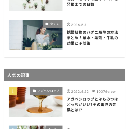
発根までの日数
育て方
2026.8.5
観葉植物のハダニ駆除の方法
まとめ！葉水・薬剤・牛乳の
効果と予防策
人気の記事
アガベシロップ
2022.6.22
10076view
アガベシロップとはちみつは
どっちがいい?その驚きの効
果とは!?