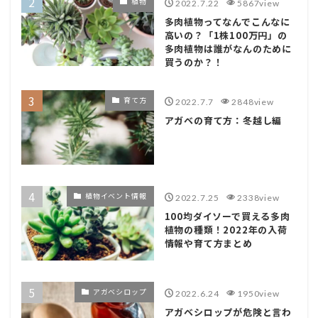
植物
2022.7.22
5867view
多肉植物ってなんでこんなに
高いの？「1株100万円」の
多肉植物は誰がなんのために
買うのか？！
育て方
2022.7.7
2848view
アガベの育て方：冬越し編
植物イベント情報
2022.7.25
2338view
100均ダイソーで買える多肉
植物の種類！2022年の入荷
情報や育て方まとめ
アガベシロップ
2022.6.24
1950view
アガベシロップが危険と言わ