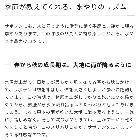
季節が教えてくれる、水やりのリズム
りの
リズ
ム
サボテンにも、人と同じように活発に動く季節と、静かに眠る
2.1
季節があります。この呼吸のリズムに寄り添うことこそ、水や
春か
りの最大のコツです。
ら秋
の成
長期
春から秋の成長期は、大地に雨が降るように
は、
大地
に雨
気温が上がり、日差しが柔らかく肌を撫でる春から秋にかけ
が降
て、サボテンは根を伸ばし、体を大きくしようと静かに躍動し
るよ
うに
ています。この時期は、鉢底の土がしっかりと乾いたのを確か
めてから、鉢底から水が流れ出るほどたっぷりと与えてあげま
2.2
しょう。まるで恵みの雨が乾いた大地に染み渡るように、一気
秋冬
に、惜しみなく。そして次の水やりまでは、土がすっかり乾く
の休
のをじっと待つ。このメリハリこそが、サボテンをたくましく
眠期
育てる呼吸なのです。
は、