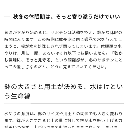
そっ
と寄
り添
秋冬の休眠期は、そっと寄り添うだけでいい
うだ
けで
いい
気温が下がり始めると、サボテンは活動を控え、静かな休眠の
時間に入ります。この時期に成長期と同じ感覚で水を与えてし
3
まうと、根が水を処理しきれず弱ってしまいます。休眠期の水
鉢の
やりは、月に一度、あるいはそれ以下でも構いません。
「乾か
大き
さと
し気味に、そっと見守る」
という距離感が、冬のサボテンにと
用土
っての優しさなのだと、どうか覚えておいてください。
が決
め
る、
鉢の大きさと用土が決める、水はけとい
水は
う生命線
けと
いう
生命
水やりの頻度は、鉢のサイズや用土との関係でも大きく変わり
線
ます。鉢が大きすぎると土の量に対して根が水を吸い上げる力
4
が追いつかず、土がいつまでも湿ったままになってしまいま