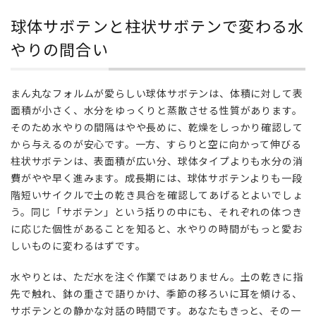
と
球体サボテンと柱状サボテンで変わる水
柱
状
やりの間合い
サ
ボ
テ
まん丸なフォルムが愛らしい球体サボテンは、体積に対して表
ン
面積が小さく、水分をゆっくりと蒸散させる性質があります。
で
そのため水やりの間隔はやや長めに、乾燥をしっかり確認して
変
から与えるのが安心です。一方、すらりと空に向かって伸びる
わ
る
柱状サボテンは、表面積が広い分、球体タイプよりも水分の消
水
費がやや早く進みます。成長期には、球体サボテンよりも一段
や
階短いサイクルで土の乾き具合を確認してあげるとよいでしょ
り
う。同じ「サボテン」という括りの中にも、それぞれの体つき
の
に応じた個性があることを知ると、水やりの時間がもっと愛お
間
しいものに変わるはずです。
合
い
水やりとは、ただ水を注ぐ作業ではありません。土の乾きに指
先で触れ、鉢の重さで語りかけ、季節の移ろいに耳を傾ける、
サボテンとの静かな対話の時間です。あなたもきっと、その一