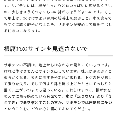
根
す。サボテンには、根がしっかりと鉢いっぱいに広がるくらい
腐
の、少しきゅうくつなくらいの鉢がちょうどよいのです。そし
れ
て用土は、水はけのよい専用の培養土を選ぶこと。水を含んで
の
サ
もすぐに乾く軽やかな土こそ、サボテンが安心して根を伸ばせ
イ
る住まいになります。
ン
を
見
根腐れのサインを見逃さないで
逃
さ
な
サボテンの不調は、地上からはなかなか見えにくいものです。
い
けれど体はきちんとサインを出しています。株元がぶよぶよと
で
柔らかくなる、表面に黒ずみや変色が現れる、トゲの色が抜け
5
て張りを失う、そして何より鉢を持ち上げたときにずっしりと
球
重く、土がいつまでも湿っている。これらはすべて、根が水を
体
吸えずに傷み始めている合図です。
水は「足りない」より「与
サ
えすぎ」で命を落とすことの方が、サボテンでは圧倒的に多い
ボ
ということを、どうか心に留めておいてください。
テ
ン