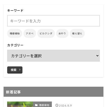
キーワード
塊根植物
アガベ
ビカクシダ
水やり
植え替え
カテゴリー
検索
新着記事
塊根植物
2026.8.9