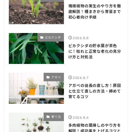
塊根植物の実生のやり方を徹
底解説！種まきから育苗まで
初心者向け手順
ビカクシダ
2026.8.8
ビカクシダの貯水葉が茶色
に！枯れと正常な老化の見分
け方と対処法
アガベ
2026.8.7
アガベの徒長の直し方！原因
と仕立て直しの方法・締めて
育てるコツ
育て方
2026.8.6
多肉植物の葉挿しのやり方を
解説！成功率を上げるコツと