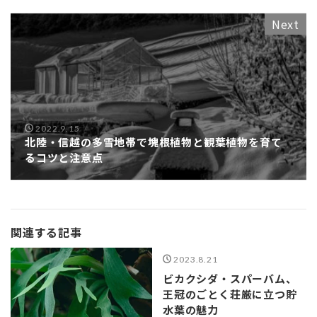
Next
2022.9.15
北陸・信越の多雪地帯で塊根植物と観葉植物を育て
るコツと注意点
関連する記事
2023.8.21
ビカクシダ・スパーバム、
王冠のごとく荘厳に立つ貯
水葉の魅力