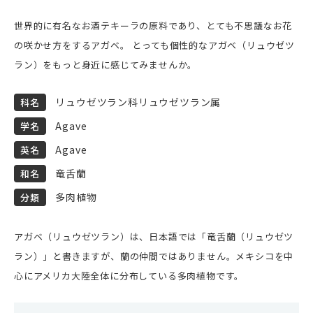
世界的に有名なお酒テキーラの原料であり、とても不思議なお花
の咲かせ方をするアガベ。 とっても個性的なアガベ（リュウゼツ
ラン）をもっと身近に感じてみませんか。
リュウゼツラン科リュウゼツラン属
科名
Agave
学名
Agave
英名
竜舌蘭
和名
多肉植物
分類
アガベ（リュウゼツラン）は、日本語では「竜舌蘭（リュウゼツ
ラン）」と書きますが、蘭の仲間ではありません。メキシコを中
心にアメリカ大陸全体に分布している多肉植物です。