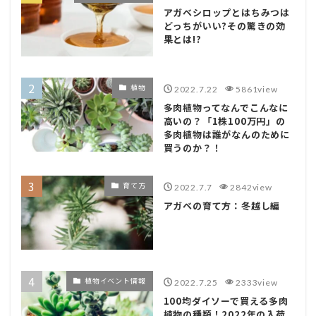
アガベシロップとはちみつは
どっちがいい?その驚きの効
果とは!?
植物
2022.7.22
5861view
多肉植物ってなんでこんなに
高いの？「1株100万円」の
多肉植物は誰がなんのために
買うのか？！
育て方
2022.7.7
2842view
アガベの育て方：冬越し編
植物イベント情報
2022.7.25
2333view
100均ダイソーで買える多肉
植物の種類！2022年の入荷