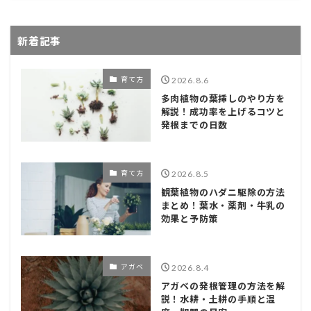
新着記事
育て方
2026.8.6
多肉植物の葉挿しのやり方を
解説！成功率を上げるコツと
発根までの日数
育て方
2026.8.5
観葉植物のハダニ駆除の方法
まとめ！葉水・薬剤・牛乳の
効果と予防策
アガベ
2026.8.4
アガベの発根管理の方法を解
説！水耕・土耕の手順と温