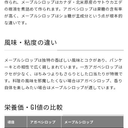
作られ、メープルシロップはカナダ・北米原産のサトウカエデ
違
い
の樹液を煮詰めて作られます。アガベシロップは果糖の含有率
が高く、メープルシロップはショ糖が主成分という点が根本的
2
な違いです。
風
味・
粘度
風味・粘度の違い
の違
い
3
メープルシロップは独特の香ばしい風味とコクがあり、パンケ
栄養
ーキとの相性で広く親しまれています。一方アガベシロップは
価・
クセが少なく、はちみつよりもさらりとした口当たりが特徴で
GI
す。料理の風味を邪魔したくない場合はアガベシロップ、香り
値の
自体を楽しみたい場合はメープルシロップが適しています。
比較
4
栄養価・GI値の比較
価
格
と
項目
アガベシロップ
メープルシロップ
選