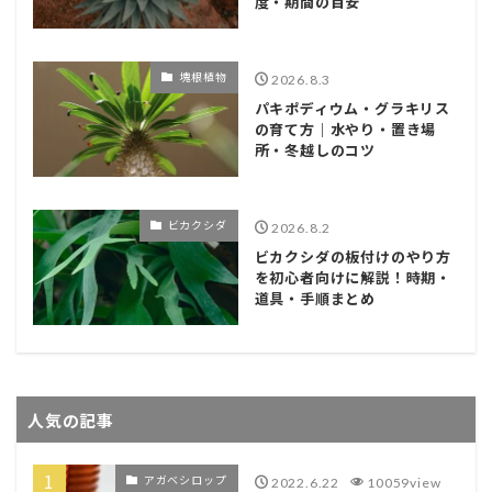
度・期間の目安
塊根植物
2026.8.3
パキポディウム・グラキリス
の育て方｜水やり・置き場
所・冬越しのコツ
ビカクシダ
2026.8.2
ビカクシダの板付けのやり方
を初心者向けに解説！時期・
道具・手順まとめ
人気の記事
アガベシロップ
2022.6.22
10059view