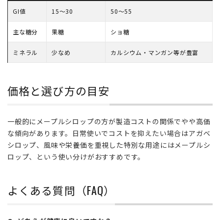
び
GI値
15〜30
50〜55
方
の
主な糖分
果糖
ショ糖
目
安
ミネラル
少なめ
カルシウム・マンガン等が豊富
5
よ
くある
質問
価格と選び方の目安
（FAQ）
一般的にメープルシロップの方が製造コストの関係でやや高価
な傾向があります。日常使いでコストを抑えたい場合はアガベ
シロップ、風味や栄養価を重視した特別な用途にはメープルシ
ロップ、という使い分けがおすすめです。
よくある質問（FAQ）