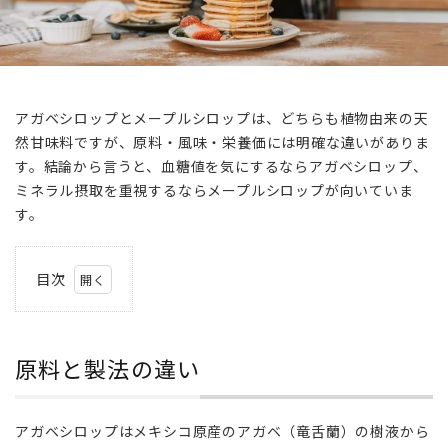
アガベシロップとメープルシロップは、どちらも植物由来の天
然甘味料ですが、原料・風味・栄養価には明確な違いがありま
す。結論から言うと、血糖値を気にするならアガベシロップ、
ミネラル摂取を重視するならメープルシロップが向いていま
す。
目次
1
原
料
原料と製法の違い
と
製
法
アガベシロップはメキシコ原産のアガベ（竜舌蘭）の樹液から
の