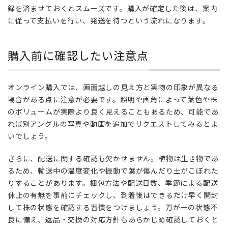
録を済ませておくとスムーズです。購入が確定した後は、案内
オ
ン
に従って支払いを行い、発送を待つという流れになります。
ラ
イ
購入前に確認したい注意点
ン
イ
ベ
ン
オンライン購入では、画面越しの見え方と実物の印象が異なる
ト
場合がある点に注意が必要です。照明や画角によって葉色や株
を
のボリュームが実際より良く見えることもあるため、可能であ
楽
れば別アングルの写真や動画を追加でリクエストしてみるとよ
し
いでしょう。
む
た
さらに、配送に関する確認も欠かせません。植物は生き物であ
め
の
るため、輸送中の温度変化や振動で葉が傷んだり土がこぼれた
コ
りすることがあります。梱包方法や配送日数、季節による配送
ツ
休止の有無を事前にチェックし、到着後はできるだけ早く開封
して株の状態を確認する習慣をつけましょう。万が一の状態不
良に備え、返品・交換の対応方針もあらかじめ確認しておくと