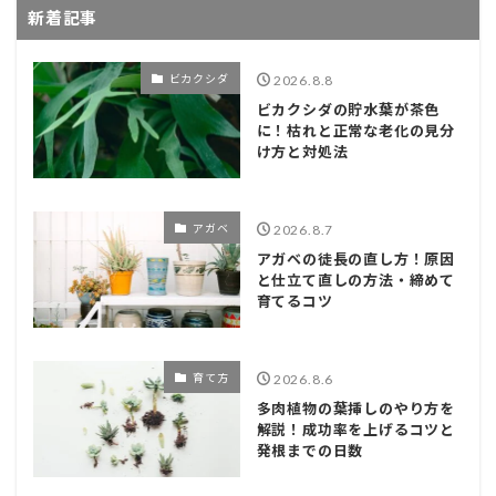
新着記事
ビカクシダ
2026.8.8
ビカクシダの貯水葉が茶色
に！枯れと正常な老化の見分
け方と対処法
アガベ
2026.8.7
アガベの徒長の直し方！原因
と仕立て直しの方法・締めて
育てるコツ
育て方
2026.8.6
多肉植物の葉挿しのやり方を
解説！成功率を上げるコツと
発根までの日数