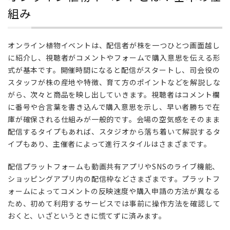
物イ
組み
ベン
トと
は？
オンライン植物イベントは、配信者が株を一つひとつ画面越し
基本
に紹介し、視聴者がコメントやフォームで購入意思を伝える形
の仕
式が基本です。開催時間になると配信がスタートし、司会役の
組み
スタッフが株の産地や特徴、育て方のポイントなどを解説しな
2
がら、次々と商品を映し出していきます。視聴者はコメント欄
実店
に番号や合言葉を書き込んで購入意思を示し、早い者勝ちで在
舗の
庫が確保される仕組みが一般的です。会場の空気感をそのまま
イベ
配信するタイプもあれば、スタジオから落ち着いて解説するタ
ント
イプもあり、主催者によって進行スタイルはさまざまです。
とは
違
配信プラットフォームも動画共有アプリやSNSのライブ機能、
う、
ショッピングアプリ内の配信枠などさまざまです。プラットフ
オン
ライ
ォームによってコメントの反映速度や購入申請の方法が異なる
ンな
ため、初めて利用するサービスでは事前に操作方法を確認して
らで
おくと、いざというときに慌てずに済みます。
はの