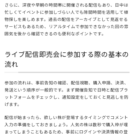
流
さらに、深夜や早朝の時間帯に開催される配信もあり、日中は
れ
忙しくてイベントに参加しづらい人でも隙間時間を活用して植
物探しを楽しめます。過去の配信をアーカイブとして見返せる
4
サービスもあるため、リアルタイムで参加できなかった回の雰
購
囲気を後から確認できるのも便利なポイントです。
入
前
に
ライブ配信即売会に参加する際の基本の
確
認
流れ
し
た
い
参加の流れは、事前告知の確認、配信視聴、購入申請、決済、
注
発送という順序が一般的です。まず開催告知で日時と配信プラ
意
ットフォームをチェックし、通知設定をしておくと見逃しを防
点
げます。
5
初
配信が始まったら、欲しい株が登場するタイミングでコメント
心
入力の準備をしておきましょう。人気の株は数秒で購入枠が埋
者
まってしまうこともあるため、事前にログインや決済情報の登
が