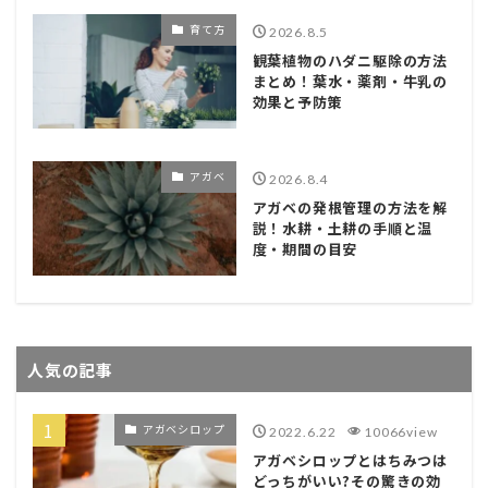
育て方
2026.8.5
観葉植物のハダニ駆除の方法
まとめ！葉水・薬剤・牛乳の
効果と予防策
アガベ
2026.8.4
アガベの発根管理の方法を解
説！水耕・土耕の手順と温
度・期間の目安
人気の記事
アガベシロップ
2022.6.22
10066view
アガベシロップとはちみつは
どっちがいい?その驚きの効