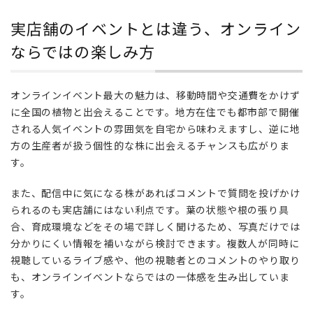
楽し
み方
実店舗のイベントとは違う、オンライン
3
ならではの楽しみ方
ラ
イ
ブ
オンラインイベント最大の魅力は、移動時間や交通費をかけず
配
に全国の植物と出会えることです。地方在住でも都市部で開催
信
される人気イベントの雰囲気を自宅から味わえますし、逆に地
即
方の生産者が扱う個性的な株に出会えるチャンスも広がりま
売
会
す。
に
参
また、配信中に気になる株があればコメントで質問を投げかけ
加
られるのも実店舗にはない利点です。葉の状態や根の張り具
す
合、育成環境などをその場で詳しく聞けるため、写真だけでは
る
分かりにくい情報を補いながら検討できます。複数人が同時に
際
視聴しているライブ感や、他の視聴者とのコメントのやり取り
の
も、オンラインイベントならではの一体感を生み出していま
基
す。
本
の