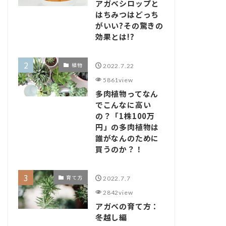
アガベシロップと
はちみつはどっち
がいい?その驚きの
効果とは!?
植物
2022.7.22
5861view
多肉植物ってなん
でこんなに高い
の？「1株100万
円」の多肉植物は
誰がなんのために
買うのか？！
育て方
2022.7.7
2842view
アガベの育て方：
冬越し編