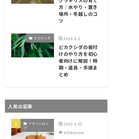
グラキリスの育て
方｜水やり・置き
場所・冬越しのコ
ツ
ビカクシダ
2026.8.2
ビカクシダの板付
けのやり方を初心
者向けに解説！時
期・道具・手順ま
とめ
人気の記事
アガベシロッ
2022.6.22
プ
10060view