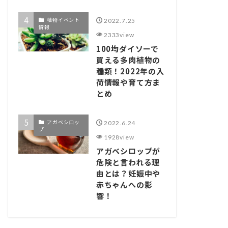
植物イベント
2022.7.25
情報
2333view
100均ダイソーで
買える多肉植物の
種類！2022年の入
荷情報や育て方ま
とめ
アガベシロッ
2022.6.24
プ
1928view
アガベシロップが
危険と言われる理
由とは？妊娠中や
赤ちゃんへの影
響！